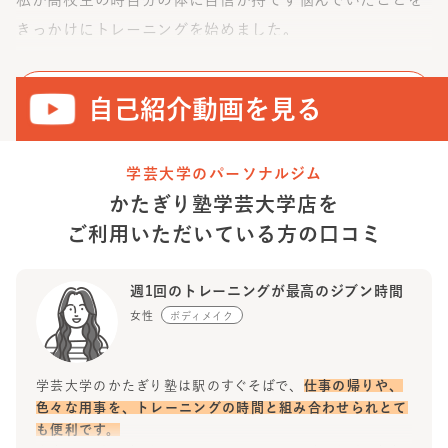
きっかけにトレーニングを始めました。
体づくりに関わることを夢中で勉強してきました。
続けら
れたのはそれが楽しいと感じられた
からです。
詳しく見る
自己紹介動画を見る
トレーニングの楽しさをお客様に伝えたくパーソナルトレ
ーナーとして全力でサポートしたいと思っています！
学芸大学のパーソナルジム
初心者の方でも安心して通える環境を整えていますので、
かたぎり塾
学芸大学店
を
どんな悩みでも気軽にご相談ください。
ご利用いただいている方の
口コミ
ぜひ、かたぎり塾学芸大学でお待ちしております！
週1回のトレーニングが最高のジブン時間
女性
ボディメイク
学芸大学のかたぎり塾は駅のすぐそばで、
仕事の帰りや、
色々な用事を、トレーニングの時間と組み合わせられとて
も便利です。