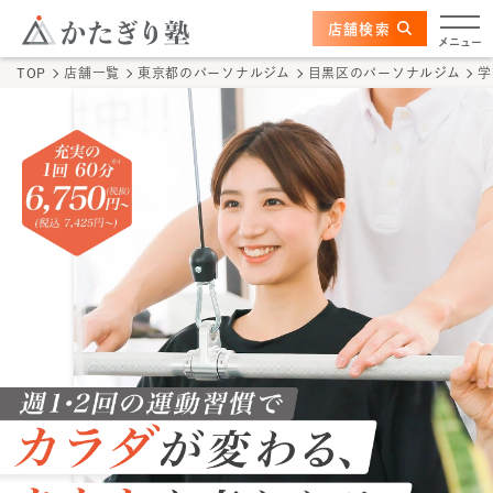
このページの本文へ
ここから本文
店舗検索
学芸大学店
メニュー
TOP
店舗一覧
東京都
のパーソナルジム
目黒区
のパーソナルジム
学
店舗情報
かたぎり塾の特長
トレーナー
料金
体験の流れ
かたぎり塾について
TOPページ