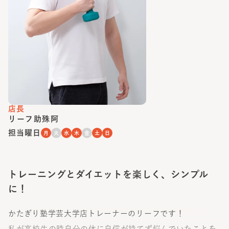
店長
リーフ助殊阿
担当曜日
月
火
水
木
金
土
日
トレーニングとダイエットを楽しく、シンプル
に！
かたぎり塾学芸大学店トレーナーのリーフです！
私が高校生の時自分の体に自信が持てず悩んでいたことを