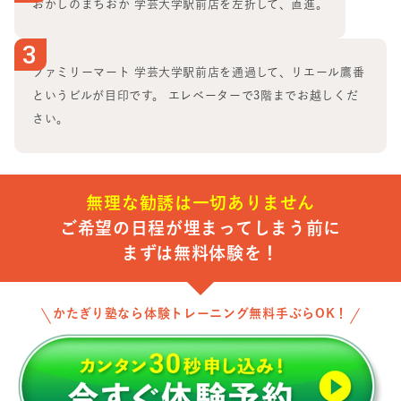
おかしのまちおか 学芸大学駅前店を左折して、直進。
3
ファミリーマート 学芸大学駅前店を通過して、リエール鷹番
というビルが目印です。 エレベーターで3階までお越しくだ
さい。
無理な勧誘は一切ありません
ご希望の日程が埋まってしまう前に
まずは無料体験を！
かたぎり塾なら体験トレーニング無料手ぶらOK！