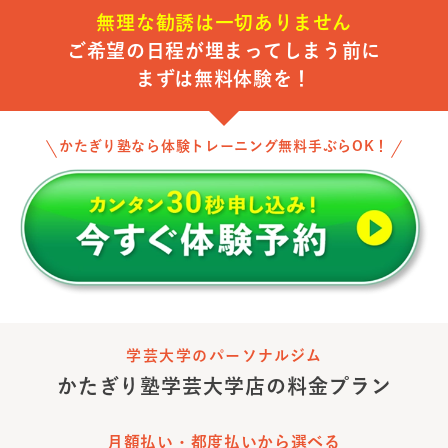
無理な勧誘は一切ありません
ご希望の日程が埋まってしまう前に
まずは無料体験を！
かたぎり塾なら体験トレーニング無料手ぶらOK！
学芸大学のパーソナルジム
かたぎり塾
学芸大学店
の料金プラン
月額払い・都度払いから選べる