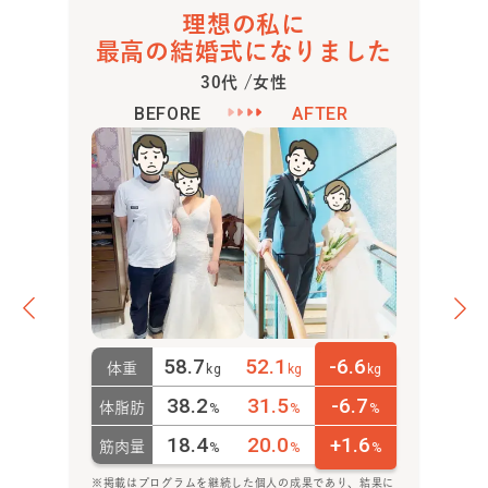
理想の私に
最高の結婚式になりました
30代 /女性
BEFORE
AFTER
58.7
52.1
-6.6
体重
kg
kg
kg
38.2
31.5
-6.7
体脂肪
%
%
%
18.4
20.0
+1.6
筋肉量
%
%
%
※掲載はプログラムを継続した個人の成果であり、結果に