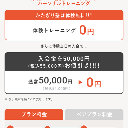
パーソナルトレーニング
※
かたぎり塾は体験無料!!
0
体験トレーニング
円
さらに体験当日の入会で...
入会金を
50,000
円
お値引き!!!!
(税込
55,000
円)
0
50,000
円
通常
円
（税込
55,000
円）
※ 割引額は店舗ごとに異なります。
プラン料金
ペアプラン料金