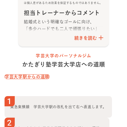
は個人差があるため効果を保証するものではありません。
担当トレーナーからコメント
結婚式という明確なゴールに向け、
「多少ハードでも二人で頑張りたい」
と月8プランをスタート
されました。
続きを読む
都度食事アドバイスを活かしつつ、お
二人で励まし合いながらきついメニュ
学芸大学のパーソナルジム
ーも乗り越え、素晴らしい変化を達成
かたぎり塾
学芸大学店
への道順
されました！
海外出張や
多忙な時期に変化が停滞し
学芸大学駅
からの道順
ても、いつでも前向きにトレーニング
と食事管理に向き合えたことが成功の
鍵
です。
1
その結果、
最高の状態で目標を達成さ
れました！
東急東横線 学芸大学駅の改札を出て右へ直進します。
2