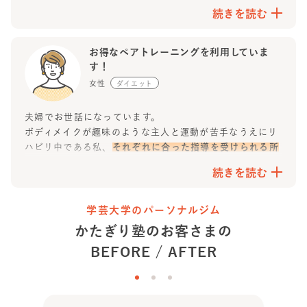
大変リーズナブルなパーソナルトレーニングですが、内容
続きを読む
はとても充実しています。
トレーナーが 常にコンディションの管理をしてくだり、個
人の目的や目標に親切に取り組んでくださいます。 くじけ
お得なペアトレーニングを利用していま
そうになるたびに、適切なアドバイスをしてくださり、続
す！
けています。
女性
ダイエット
今では、週一で定期的に受けているトレーニングの日が楽
しみになっています。
夫婦でお世話になっています。
終わったときの爽快感と達成感が、単調になりがちな毎日
ボディメイクが趣味のような主人と運動が苦手なうえにリ
に、刺激をあたえてくれます
。
ハビリ中である私、
それぞれに合った指導を受けられる所
以は、学芸大学店のトレーナーさんのスキルの高さ
だと思
続きを読む
います。
また、体調や状態に合わせてしっかりメニューを構成して
くれ、ブレイク中は明るいコミュニケーションでリラック
学芸大学のパーソナルジム
スさせてくれる心遣いも続けられる理由のひとつになって
かたぎり塾のお客さまの
ます。
BEFORE / AFTER
駅近でウェアもシューズもプロテインや水もあるので、本
当に手ぶらでもOK！
オリジナルのプロテインと燻製ゆで卵が実はとても美味し
い。