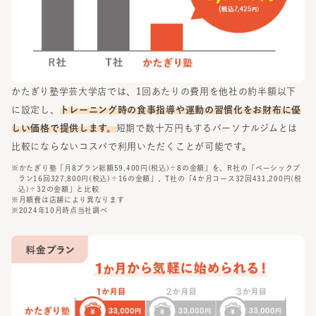
かたぎり塾
学芸大学店
では、1回あたりの費用を他社の約半額以下
に設定し、
トレーニング時の食事指導や運動の習慣化をお財布に優
しい価格で提供します。
短期で数十万円もするパーソナルジムとは
比較にならないコスパで利用いただくことが可能です。
※かたぎり塾「月8プラン総額59,400円(税込)÷8の金額」を、R社の「ベーシックプ
ラン16回327,800円(税込)÷16の金額」、T社の「4か月コース32回431,200円(税
込)÷32の金額」と比較
※月額費は店舗により異なります
※2024年10月時点当社調べ