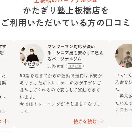
上板橋のパーソナルジム
かたぎり塾
上板橋店
を
ご利用いただいている方の
口コミ
すす
マンツーマン対応が決め
想
手！シニア層も安心して通え
るパーソナルジム
60代/女性
健康促進
いくつ
した
60歳を過ぎてからの運動で最初は不安が
入会を
回楽
ありましたがトレーナーの方が丁寧にご
た。
指導してくれるので安心して運動できて
「将来
のレ
います。
たいん
。
今ではトレーニングが待ち遠しくなりま
と言わ
締ま
した。
一緒に
元々はスポーツジムに通っていましたが
む
続きを読む
ない範
すい
より1対1で対応して貰えるパーソナルジ
グも丁