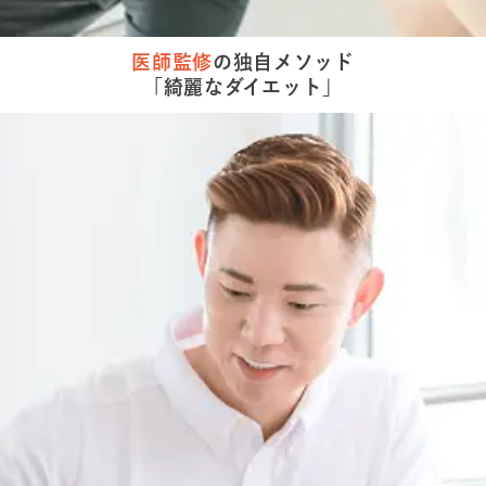
医師監修
の
独自メソッド
「綺麗な
ダイエット」