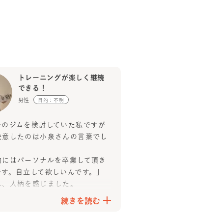
トレーニングが楽しく継続
できる！
男性
目的：不明
かのジムを検討していた私ですが
決意したのは小泉さんの言葉でし
的にはパーソナルを卒業して頂き
です。自立して欲しいんです。」
れ、人柄を感じました。
身体の悩みや目標について無理の
続きを読む
囲で考えてくださり、トレーニン
寧に説明してもらえるので分かり