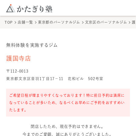
このページの本文へ
ここから本文
TOP
店舗一覧
東京都のパーソナルジム
文京区のパーソナルジム
護
無料体験を実施するジム
護国寺店
の無料体験
護国寺店
〒
112
-
0013
東京都文京区音羽1丁目17−11 花和ビル 502号室
ご希望日程が埋まりやすくなっております！特に前日予約は満席に
なっていることが多いため、なるべくお早めにご予約をおすすめい
たします。
閉店したため、現在予約はできません。
今までのご愛顧、誠にありがとうございました。