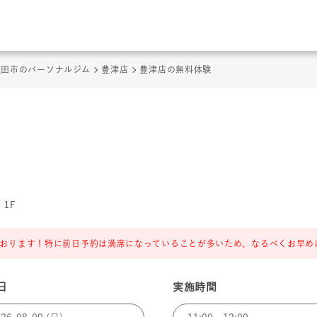
このページの本文へ
ここから本文
吹田市のパーソナルジム
豊津店
豊津店の無料体験
 1F
おります！特に前日予約は満席になっていることが多いため、なるべくお早め
日
実施時間