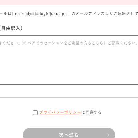
は[ no-reply@katagirijuku.app ] のメールアドレスよりご連絡
（自由記入）
プライバシーポリシー
に同意する
次へ進む