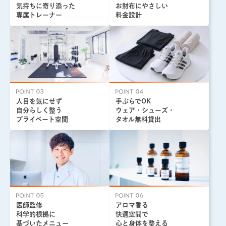
気持ちに寄り添った
お財布にやさしい
専属トレーナー
料金設計
人目を気にせず
手ぶらでOK
自分らしく整う
ウェア・シューズ・
プライベート空間
タオル無料貸出
医師監修
アロマ香る
科学的根拠に
快適空間で
基づいたメニュー
心と身体を整える