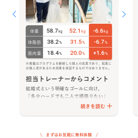
58.7
52.1
-6.6
体重
kg
kg
kg
38.2
31.5
-6.7
体脂肪
%
%
%
18.4
20.0
+1.6
筋肉量
%
%
%
※掲載はプログラムを継続した個人の成果であり、結果に
は個人差があるため効果を保証するものではありません。
担当トレーナーからコメント
結婚式という明確なゴールに向け、
「多少ハードでも二人で頑張りたい」
と月8プランをスタート
されました。
続きを読む
都度食事アドバイスを活かしつつ、お
二人で励まし合いながらきついメニュ
ーも乗り越え、素晴らしい変化を達成
されました！
まずはお気軽に無料体験