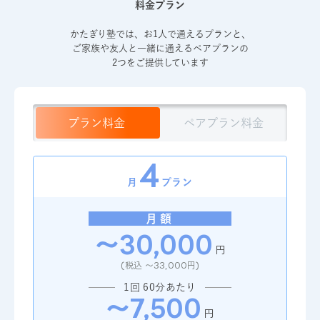
料金プラン
かたぎり塾では、お1人で通えるプランと、
ご家族や友人と
一緒に通えるペアプランの
2つをご提供しています
プラン料金
ペアプラン料金
4
4
月
プラン
月額
月額
～30,000
～45,000
円
円
(税込 ～33,000円)
(税込 ～49,500円)
1回 60分あたり 1人
1回 60分あたり
～7,500
～5,625
円
円