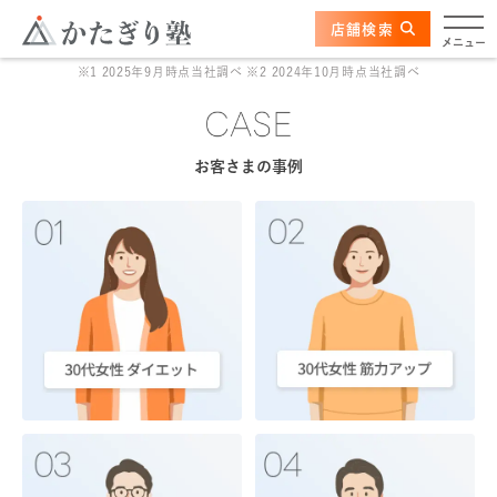
このページの本文へ
ここから本文
店舗検索
かたぎり塾について
メニュー
※1 2025年9月時点当社調べ ※2 2024年10月時点当社調べ
特長
選ばれる理由
お客さまの事例
ビフォーアフター
お客さまの声
料金
プログラム
よくあるご質問