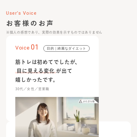
User’s Voice
お客様のお声
※個人の感想であり、実際の効果を示すものではありません
01
Voice
目的｜綺麗なダイエット
筋トレは初めてでしたが、
目に見える変化
が出て
嬉しかったです。
30代／女性／営業職
57
53
kg
kg
02
Voice
目的｜ボディメイク