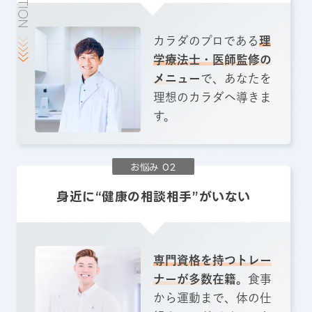
カラダのプロである
理
学療法士・医師監修の
メニュー
で、あなたを
理想のカラダへ導きま
す。
お悩み 02
身近に“健康の相談相手”がいない
専門資格を持つトレー
ナーが多数在籍。
食事
から運動まで、体の仕