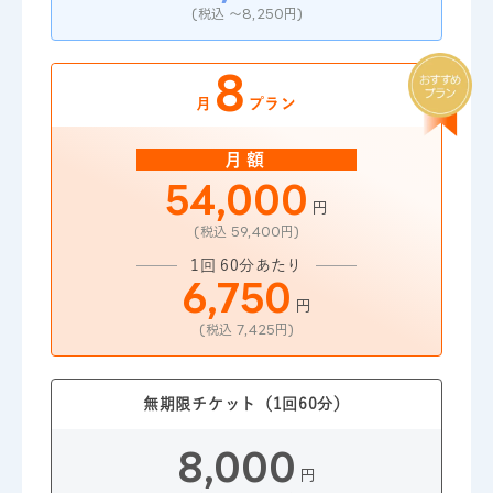
(税込 ～8,250円)
(税込 ～6,188円)
8
8
月
プラン
月額
月額
54,000
72,000
円
円
(税込 59,400円)
(税込 79,200円)
1回 60分あたり 1人
1回 60分あたり
4,500
6,750
円
円
(税込 4,950円)
(税込 7,425円)
無期限チケット（1回60分）
無期限チケット（1回60分）
12,000
8,000
円
円