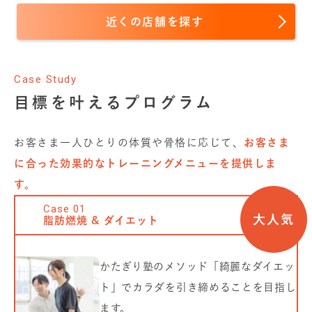
海外出張や
多忙な時期に変化が停滞し
近くの店舗を探す
ても、いつでも前向きにトレーニング
と食事管理に向き合えたことが成功の
鍵
です。
Case Study
その結果、
最高の状態で目標を達成さ
れました！
目標を叶えるプログラム
お客さま一人ひとりの体質や骨格に応じて、
お客さま
に合った効果的なトレーニングメニューを提供しま
す。
Case
01
大人気
脂肪燃焼 & ダイエット
かたぎり塾のメソッド「綺麗なダイエッ
ト」でカラダを引き締めることを目指し
ます。