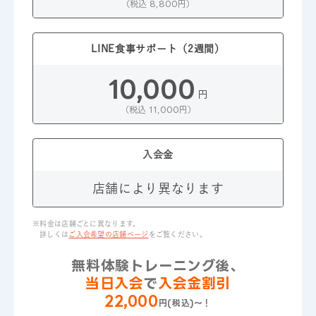
（税込 13,200円）
（税込 8,800円）
1回 60分あたり 1人
6,000
LINE食事サポート（2週間）
円
（税込 6,600円）
10,000
円
（税込 11,000円）
LINE食事サポート（2週間）
10,000
入会金
円
（税込 11,000円）
店舗により異なります
入会金
※料金は店舗ごとに異なります。
詳しくは
ご入会希望の店舗ページ
をご覧ください。
店舗により異なります
無料体験トレーニング後、
当日入会
で
入会金割引
22,000
円(税込)～！