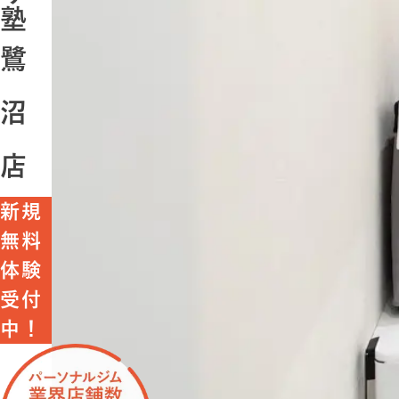
塾
鷺
沼
店
新規
無料
体験
受付
中！