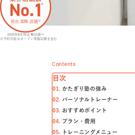
現在
326
店舗
※
2026年8月
時点 当社調べ
※予約可能なオープン準備店舗を含む
Contents
⽬次
かたぎり塾の強み
パーソナルトレーナー
おすすめポイント
プラン・費⽤
トレーニングメニュー