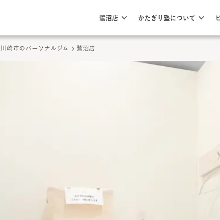
このページの本文へ
ここから本文
鷺沼店
かたぎり塾について
川崎市
のパーソナルジム
鷺沼店