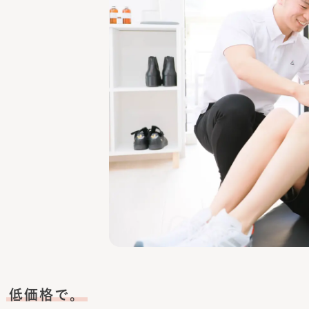
、
低価格で。