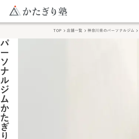
TOP
店舗一覧
神奈川県
のパーソナルジム
パ
ー
ソ
ナ
ル
ジ
ム
か
た
ぎ
り