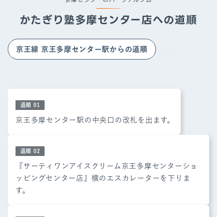
と実感し、トレーナー資格を取得。現在は、
初心者や
かたぎり塾
多摩センター店
への道順
未経験の方でも安心して取り組めるよう
、丁寧で分か
りやすい指導を心がけています。
京王線 京王多摩センター駅
からの道順
「
ダイエットであと5kg減らしたい
」
「
筋肉をつけてかっこいい体を目指したい
」
「
健康的な生活を送りたい
」
そんな目標に向けて、食事管理や運動のアドバイスを
道順
01
通じ、あなたのボディメイクを全力でサポートしま
京王多摩センター駅の中央口の改札を出ます。
す。
かたぎり塾 多摩センター店で、ぜひ一緒に理想の体づ
道順
02
くりを始めましょう！
『サーティワンアイスクリーム京王多摩センターショ
ッピングセンター店』横のエスカレーターを下りま
す。