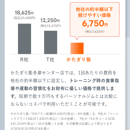
かたぎり塾
多摩センター店
では、1回あたりの費用を
他社の約半額以下に設定し、
トレーニング時の食事指
導や運動の習慣化をお財布に優しい価格で提供しま
す。
短期で数十万円もするパーソナルジムとは比較に
ならないコスパで利用いただくことが可能です。
※かたぎり塾「月8プラン総額59,400円(税込)÷8の金額」を、R社の「ベーシ
ックプラン16回327,800円(税込)÷16の金額」、T社の「4か月コース32回
431,200円(税込)÷32の金額」と比較
※月額費は店舗により異なります
※2024年10月時点当社調べ