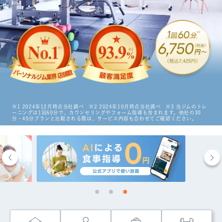
特長
選ばれる理由
ビフォーアフター
お客さまの声
※1 2024年12月時点当社調べ
※2 2024年10月時点当社調べ
※3 当ジムのトレ
ーニングは1回60分で、カウンセリングやフォーム指導も含まれます。他社の30
分・45分プランと比較される際は、サービス内容も合わせてご確認ください。
料金
プログラム
よくあるご質問