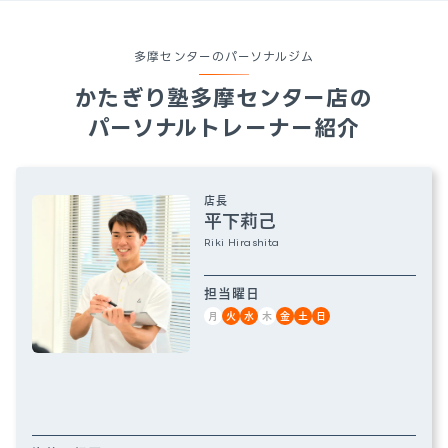
多摩センターのパーソナルジム
かたぎり塾
多摩センター店
の
パーソナルトレーナー紹介
店長
平下莉己
Riki Hirashita
担当曜日
月
火
水
木
金
土
日