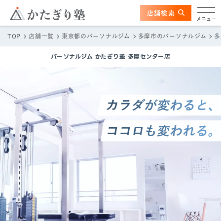
このページの本文へ
ここから本文
店舗検索
多摩センター店
メニュー
TOP
店舗一覧
東京都のパーソナルジム
多摩市のパーソナルジム
多
店舗情報
パーソナルジム かたぎり塾
多摩センター店
かたぎり塾の特長
トレーナー
料金
体験の流れ
かたぎり塾について
TOPページ