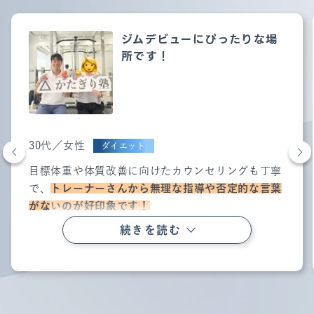
ジムデビューにぴったりな場
所です！
30代／女性
ダイエット
目標体重や体質改善に向けたカウンセリングも丁寧
で、
トレーナーさんから無理な指導や否定的な言葉
がないのが好印象です！
週2回のジムトレーニングに加えて、
日々の効果的
続きを読む
な運動や食事管理の方法も教えてもらえるので
、ジ
ムに行かない日でも運動する習慣が自然と身につき
ました。
ダイエット目的で通い始めましたが、肩こりや腰痛
の改善、体力アップにもつながり、大満足です。清