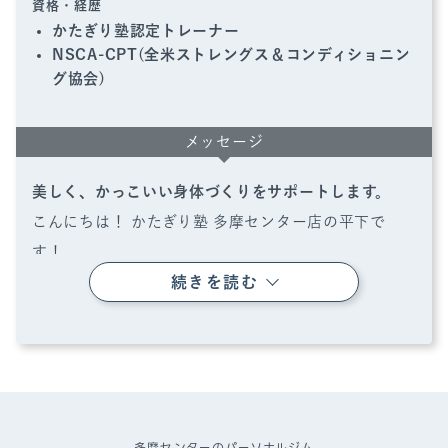
資格・経歴
かたぎり塾認定トレーナー
NSCA-CPT(全米ストレングス＆コンディショニン
グ協会)
メッセージ
美しく、かっこいい身体づくりをサポートします。
こんにちは！ かたぎり塾 多摩センター店の平下で
す！
続きを読む
私は元々細身で、自分の体に自信が持てず、自己流の
運動や食事でなかなか効果を感じられませんでした。
そんな中、自衛隊に入隊し、筋トレを始めたことが転
機に。最初は苦手でしたが、続けるうちに体が引き締
まり、見た目が変化し、自然と自信がつきました。
その経験から、「
正しい知識と継続で人は変われる
」
多摩センターのパーソナルジム