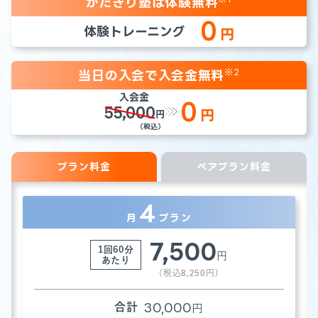
かたぎり塾は体験無料
0
体験トレーニング
円
※2
当日の入会で入会金
無料
入会金
0
55,000
円
円
（税込）
プラン料金
ペアプラン料金
4
月
プラン
7,500
1回60分
円
あたり
(税込
8,250
円)
30,000
合計
円