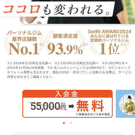
特長
選ばれる理由
ビフォーアフター
お客さまの声
※1 2024年12月時点当社調べ
※2 2024年10月時点当社調べ
※3 2023年1月〜
2023年12月Getfit社調査
※4 当ジムのトレーニングは1回60分で、カウンセリング
やフォーム指導も含まれます。他社の30分・45分プランと比較される際は、サービス
内容も合わせてご確認ください。
料金
プログラム
よくあるご質問