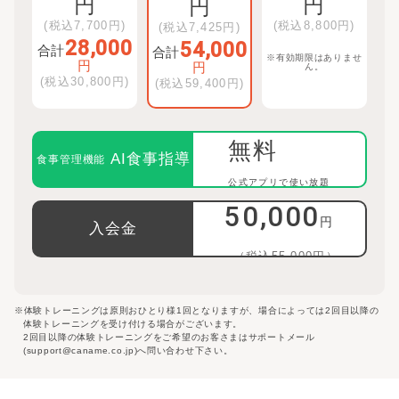
円
円
円
(税込
7,700
円)
(税込
8,800
円)
(税込
7,425
円)
28,000
54,000
合計
合計
※有効期限はありませ
円
円
ん。
(税込
30,800
円)
(税込
59,400
円)
無料
AI食事指導
食事管理機能
公式アプリで使い放題
50,000
円
入会金
（税込55,000円）
※体験トレーニングは原則おひとり様1回となりますが、場合によっては2回目以降の
体験トレーニングを受け付ける場合がございます。
2回目以降の体験トレーニングをご希望のお客さまはサポートメール
(support@caname.co.jp)へ問い合わせ下さい。