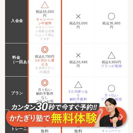
税込55,000
円
キャンペー
入会金
ン中無料
税込55,000
税込35,600
円
円
※キャンペー
ン内容は店舗
によって異な
ります
税込6,750円
料金
1か月から通
（一回あたり）
税込20,488
税込9,900円
える
円
プランが複雑
※月8プラン
の場合
月々払い
2カ月縛りあ
プラン
解約手数料
り
月々払い
なし
解約手数料
プランが複雑
プランが明
あり
快
税込7,100円
初回体験
人数限定
トレーニング
無料
無料
キャンペーン