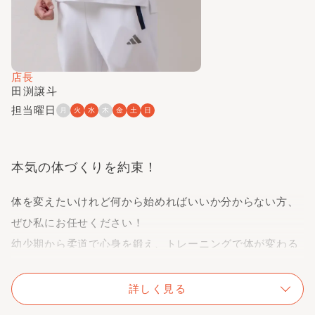
店長
田渕譲斗
担当曜日
月
火
水
木
金
土
日
本気の体づくりを約束！
体を変えたいけれど何から始めればいいか分からない方、
ぜひ私にお任せください！
幼少期から柔道で心身を鍛え、トレーニングで体が変わる
喜びを経験してきました。
私は
フォーム指導を強みとしています
。布施で
初心者にも
詳しく見る
分かりやすい
パーソナルトレーニング
をモットーに、正し