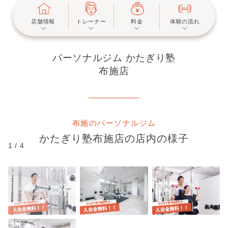
店舗情報
トレーナー
料金
体験の流れ
パーソナルジム かたぎり塾
布施店
布施のパーソナルジム
かたぎり塾
布施店
の店内の様子
1
/
4