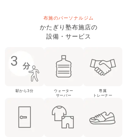
布施のパーソナルジム
かたぎり塾
布施店
の
設備・サービス
3
駅から
3
分
ウォーター
専属
サーバー
トレーナー