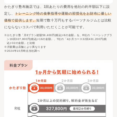
かたぎり塾
布施店
では、1回あたりの費用を他社の約半額以下に設
定し、
トレーニング時の食事指導や運動の習慣化をお財布に優しい
価格で提供します。
短期で数十万円もするパーソナルジムとは比較
にならないコスパで利用いただくことが可能です。
※かたぎり塾「月8プラン総額59,400円(税込)÷8の金額」を、R社の「ベーシックプラ
ン16回327,800円(税込)÷16の金額」、T社の「4か月コース32回431,200円(税
込)÷32の金額」と比較
※月額費は店舗により異なります
※2024年10月時点当社調べ