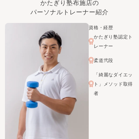
かたぎり塾
布施店
の
パーソナルトレーナー紹介
資格・経歴
かたぎり塾認定ト
レーナー
柔道弐段
「綺麗なダイエッ
ト」メソッド取得
者