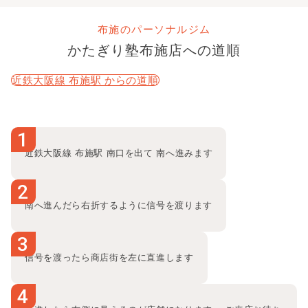
い体の使い方を丁寧にお伝えします。
布施のパーソナルジム
あなたの「こうなりたい」を本気でサポートします。布施
かたぎり塾
布施店
への道順
店でお待ちしております！
近鉄大阪線 布施駅
からの道順
1
近鉄大阪線 布施駅 南口を出て 南へ進みます
2
南へ進んだら右折するように信号を渡ります
3
信号を渡ったら商店街を左に直進します
4