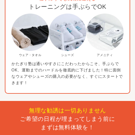
トレーニングは手ぶらでOK
ウェア・タオル
シューズ
アメニティ
かたぎり塾は通いやすさにこだわったからこそ、
手ぶらで
OK、運動までのハードルを徹底的に下げました！
特に面倒
なウェアやシューズの購入の必要がなく、すぐにスタートで
きます！
無理な勧誘は一切ありません
ご希望の日程が埋まってしまう前に
まずは無料体験を！