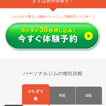
まずは無料体験を！
かたぎり塾なら体験トレーニング無料手ぶらOK！
パーソナルジムの他社比較
かたぎり
R社
D社
塾