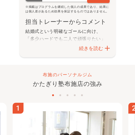
※掲載はプログラムを継続した個人の成果であり、結果に
は個人差があるため効果を保証するものではありません。
担当トレーナーからコメント
結婚式という明確なゴールに向け、
「多少ハードでも二人で頑張りたい」
と月8プランをスタート
されました。
続きを読む
都度食事アドバイスを活かしつつ、お
二人で励まし合いながらきついメニュ
ーも乗り越え、素晴らしい変化を達成
布施のパーソナルジム
されました！
かたぎり塾
布施店
の強み
海外出張や
多忙な時期に変化が停滞し
ても、いつでも前向きにトレーニング
と食事管理に向き合えたことが成功の
鍵
です。
1
その結果、
最高の状態で目標を達成さ
れました！