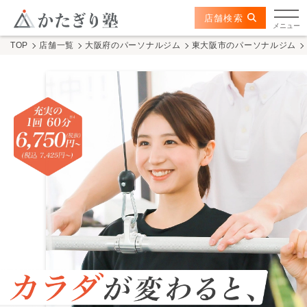
このページの本文へ
ここから本文
店舗検索
布施店
メニュー
TOP
店舗一覧
大阪府のパーソナルジム
東大阪市のパーソナルジム
店舗情報
かたぎり塾の特長
トレーナー
料金
体験の流れ
かたぎり塾について
TOPページ