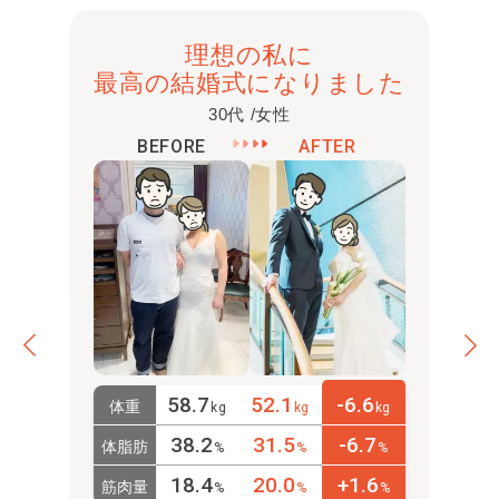
理想の私に
最高の結婚式になりました
30代 /女性
BEFORE
AFTER
58.7
52.1
-6.6
体重
kg
kg
kg
38.2
31.5
-6.7
体脂肪
%
%
%
18.4
20.0
+1.6
筋肉量
%
%
%