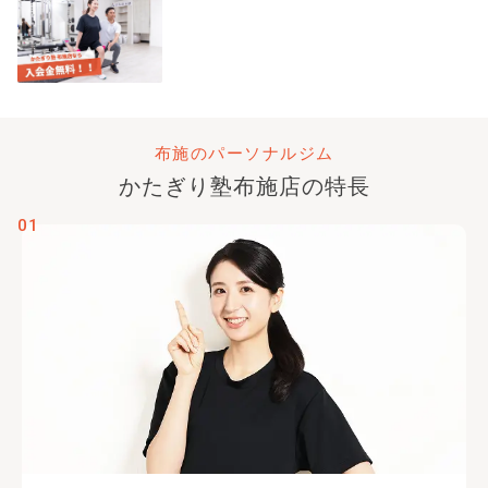
布施のパーソナルジム
かたぎり塾
布施店
の特長
01