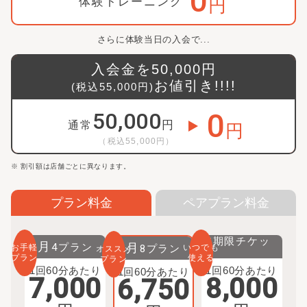
0
体験トレーニング
円
さらに体験当日の入会で...
入会金を
50,000
円
お値引き!!!!
(税込
55,000
円)
0
50,000
円
通常
円
（税込
55,000
円）
※ 割引額は店舗ごとに異なります。
プラン料金
ペアプラン料金
無期限チケッ
月
プラン
4
月
プラン
お手軽
8
いつでも
オススメ
ト
プラン
使える
プラン
1回60分あたり
1回60分あたり
1回60分あたり
7,000
8,000
6,750