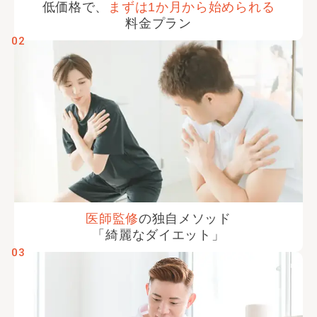
低価格で、
まずは
1か月から
始められる
料金プラン
02
医師監修
の
独自メソッド
「綺麗な
ダイエット」
03