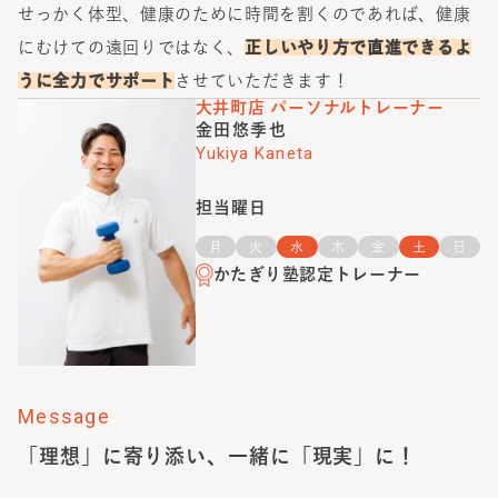
せっかく体型、健康のために時間を割くのであれば、健康
にむけての遠回りではなく、
正しいやり方で直進できるよ
うに全力でサポート
させていただきます！
大井町店
パーソナルトレーナー
金田悠季也
Yukiya Kaneta
担当曜日
月
火
水
木
金
土
日
かたぎり塾認定トレーナー
Message
「理想」に寄り添い、一緒に「現実」に！