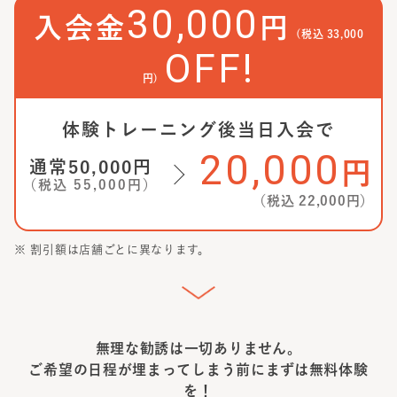
30,000
入会金
円
(税込
33,000
OFF!
円)
体験トレーニング後当日入会で
20,000
通常
50,000
円
円
（税込
55,000
円）
（税込
22,000
円）
※ 割引額は店舗ごとに異なります。
無理な勧誘は一切ありません。
ご希望の日程が埋まってしまう前に
まずは無料体験
を！