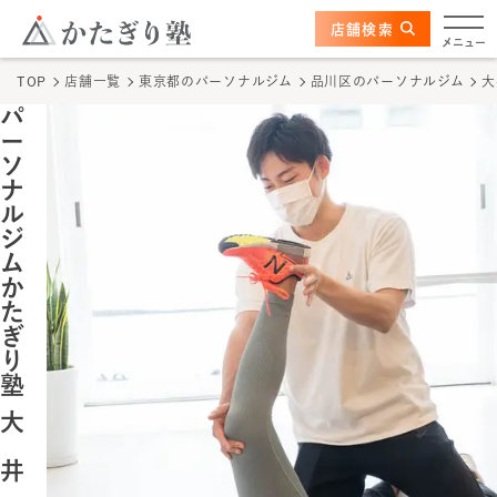
このページの本文へ
ここから本文
店舗検索
大井町店
メニュー
TOP
店舗一覧
東京都のパーソナルジム
品川区のパーソナルジム
大
店舗情報
パ
ー
かたぎり塾の特長
ソ
ナ
ル
トレーナー
ジ
ム
か
料金
た
ぎ
体験の流れ
り
塾
かたぎり塾について
大
井
TOPページ