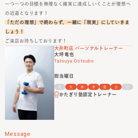
一つ一つの目標を無理なく確実に達成しいくことが理想へ
の近道となります！
「ただの理想」で終わらず、一緒に「現実」にしていきま
しょう！
ご来店お待ちしております！
大井町店
パーソナルトレーナー
大坪竜也
Tatsuya Ootsubo
担当曜日
月
火
水
木
金
土
日
かたぎり塾認定トレーナー
Message