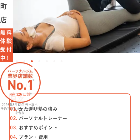
町
特長
店
選ばれる理由
無料
体験
ビフォーアフター
受付
中!
お客さまの声
料金
Contents
現在
326
店舗
※
⽬次
プログラム
2026年8月
時点 当社調べ
かたぎり塾の強み
※予約可能なオープン準備店舗
を含む
よくあるご質問
パーソナルトレーナー
おすすめポイント
プラン・費⽤