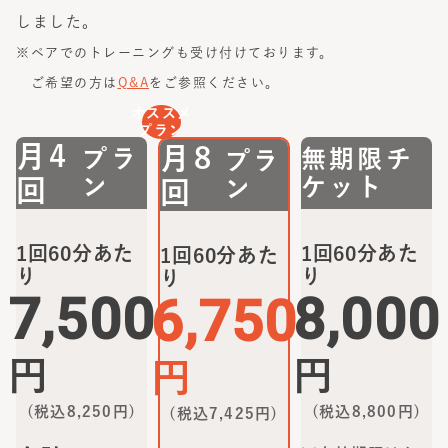
しました。
※ペアでのトレーニングも受け付けております。
ご希望の方は
Q&A
をご参照ください。
オススメ
プラン
月4
月8
プラ
無期限チ
プラ
ン
ケット
回
ン
回
1回60分あた
1回60分あた
1回60分あた
り
り
り
7,500
8,000
6,750
円
円
円
(税込
8,250
円)
(税込
8,800
円)
(税込
7,425
円)