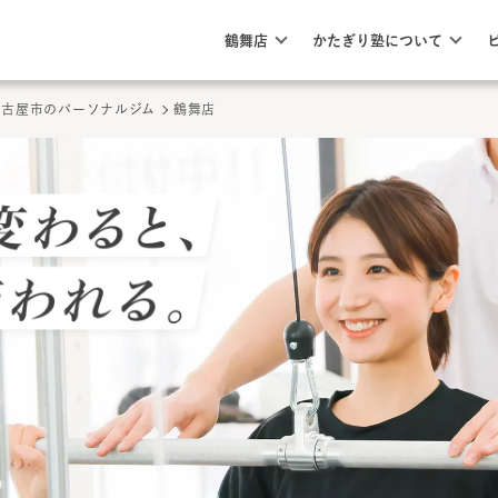
このページの本文へ
ここから本文
鶴舞店
かたぎり塾について
名古屋市のパーソナルジム
鶴舞店