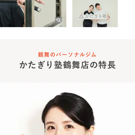
鶴舞のパーソナルジム
かたぎり塾
鶴舞店
の特長