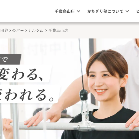
このページの本文へ
ここから本文
千歳烏山店
かたぎり塾について
世田谷区のパーソナルジム
千歳烏山店