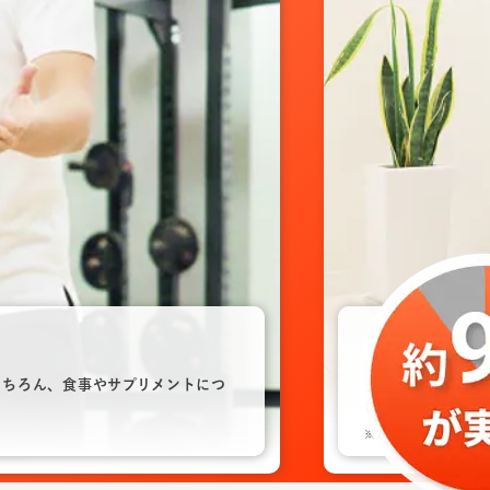
もちろん、食事やサプリメントにつ
多忙な中でも
パフ
にいれましょう。
※2025年8月自社調べ