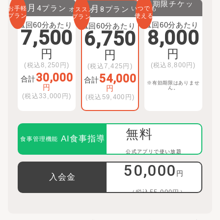
無期限チケッ
月
プラン
4
月
プラン
お手軽
8
いつでも
オススメ
ト
プラン
使える
プラン
1回60分あたり
1回60分あたり
1回60分あたり
7,500
8,000
6,750
円
円
円
(税込
8,250
円)
(税込
8,800
円)
(税込
7,425
円)
30,000
54,000
合計
合計
※有効期限はありませ
円
円
ん。
(税込
33,000
円)
(税込
59,400
円)
無料
AI食事指導
食事管理機能
公式アプリで使い放題
50,000
円
入会金
（税込55,000円）