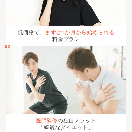
低価格で、
まずは
1か月から
始められる
料金プラン
02
医師監修
の
独自メソッド
「綺麗な
ダイエット」