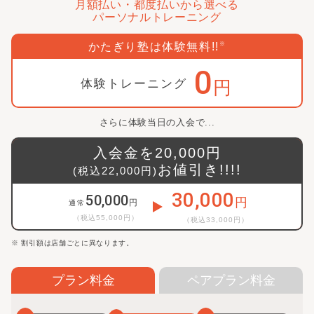
月額払い・都度払いから選べる
パーソナルトレーニング
かたぎり塾は体験無料!!
※
0
体験トレーニング
円
さらに体験当日の入会で...
入会金を
20,000
円
お値引き!!!!
(税込
22,000
円)
30,000
50,000
円
円
通常
（税込
55,000
円）
（税込
33,000
円）
※ 割引額は店舗ごとに異なります。
プラン料金
ペアプラン料金