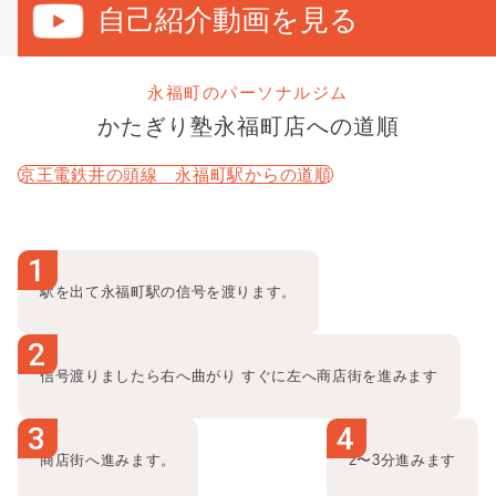
詳しく見る
自己紹介動画を見る
しかし、
私自身筋トレに出会って人生が180°変わった経験
をしました。
永福町のパーソナルジム
そんな自分だからこそ、
かたぎり塾
永福町店
への道順
「筋トレ始めたいな」
「ダイエットしたいな」
京王電鉄井の頭線 永福町駅
からの道順
「姿勢良くしたいな」
という
お体のお悩みを抱える方をサポートできます！
1
ぜひ何か少しでもお悩みがあるなら、一緒にトレーニング
駅を出て永福町駅の信号を渡ります。
をしましょう！
そんな筋トレは
あなたの人生を刺激的にするスパイスにな
2
るはずです！
信号渡りましたら右へ曲がり すぐに左へ商店街を進みます
皆さんの勇気ある一歩をかたぎり塾永福町店でお待ちして
3
4
おります！
商店街へ進みます。
2〜3分進みます