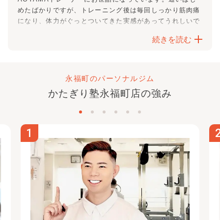
若い頃から、運動抜きの無理な食事制限や、忙しさにかま
めたばかりですが、トレーニング後は毎回しっかり筋肉痛
けて自分の身体を顧みない不規則な生活をしていたのです
になり、体力がぐっとついてきた実感があってうれしいで
が、充実した一日を送る為にも、体を資本と考えてしっか
す。
り整えていきたいと思います。
続きを読む
トレーニング内容は、
目的や悩みに沿ってくれるのはもち
食事一つでも、「～は食べてはダメ」と考えるより、「せ
ろん、その日の体調や、メニューの疲労度まで見て、細や
っかくトレーニングしたし～にしておこう」というような
かに調整してくださいます。
前向きなマインドで物事を考えられるようになる気がしま
なんといってもAOYAMAトレーナーのほんわかした人柄
永福町のパーソナルジム
す。
がすばらしく、プロフェッショナルであたたかみがあり、
とりあえず、おおらかな気持ちで、継続を目標にしたいと
かたぎり塾
永福町店
の強み
前向きな気持ちで楽しくトレーニングができます。
思っています。
これからも長くつづけていきたいと思えるとても貴重なジ
ムです。
AOYAMAトレーナーは、ストレッチとマッサージも大変
1
な凄腕です！ 先日、風邪気味でトレーニングが不安なこ
とをご相談したら、快くその日のメニューをストレッチと
マッサージに切り替えてくださり、その心遣いがとてもあ
りがたかったです。しかも豊富な知識をもとに「次はここ
の筋肉で、こういうことをしてると固まってコリになりま
す」と説明を交えながら進めてくださったので、自分の癖
や姿勢も改めてよくわかりました。おわったら、からだが
スッキリして本当に楽になりました。トレーニングからマ