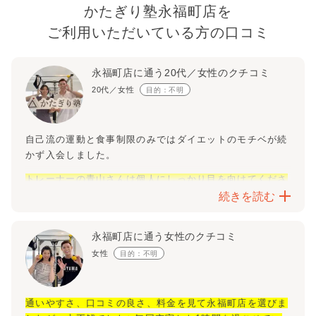
かたぎり塾
永福町店
を
ご利用いただいている方の
口コミ
永福町店に通う20代／女性のクチコミ
20代／女性
目的：不明
自己流の運動と食事制限のみではダイエットのモチベが続
かず入会しました。
トレーナーの青山さんは個人にしっかり目を向けてくださ
り、改善点と達成出来た事を毎回細かく伝えてくださるの
続きを読む
で、行く度にモチベーションと気分が上がります！トレー
ニング中のお喋りも楽しいです！
永福町店に通う女性のクチコミ
体験の時から全く動けなかった私でも、やる気や自信を失
女性
目的：不明
わずに取り組めています。
自己流のダイエットより、身体の変化や体調の良さを早々
に実感し驚いています。
通いやすさ、口コミの良さ、料金を見て永福町店を選びま
トレーニングの充実感、予約の取りやすさ、通いやすさも