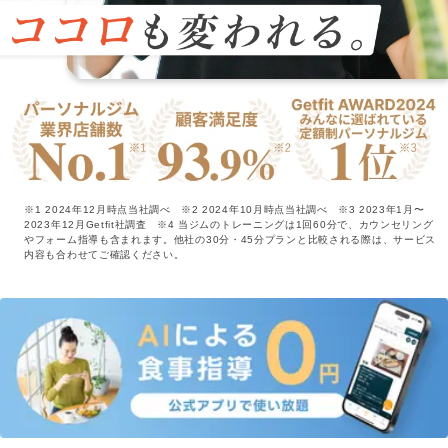
特長
選ばれる理由
ビフォーアフター
お客さまの声
※1 2024年12月時点当社調べ
※2 2024年10月時点当社調べ
※3 2023年1月〜
2023年12月Getfit社調査
※4 当ジムのトレーニングは1回60分で、カウンセリング
やフォーム指導も含まれます。他社の30分・45分プランと比較される際は、サービス
内容も合わせてご確認ください。
料金
プログラム
よくあるご質問