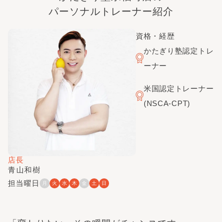
パーソナルトレーナー紹介
資格・経歴
かたぎり塾認定トレ
ーナー
米国認定トレーナー
(NSCA-CPT)
店長
青山和樹
担当曜日
月
火
水
木
金
土
日