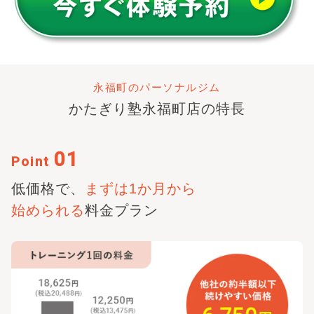
永福町のパーソナルジム
かたぎり塾
永福町店
の特長
01
Point
低価格で、
まずは1か月から
始められる
料金プラン