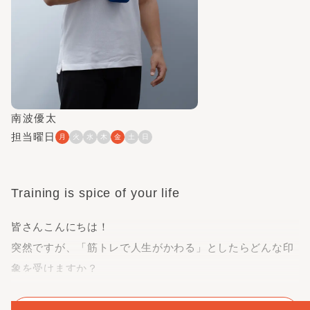
一緒に頑張りましょう！！かたぎり塾永福町店でお待ちし
ております！
南波優太
担当曜日
月
火
水
木
金
土
日
Training is spice of your life
皆さんこんにちは！
突然ですが、「筋トレで人生がかわる」としたらどんな印
象を受けますか？
そんな大袈裟な…と思う方が大半かと思います。
私もそのような問いを受けたらそう思うと思います。