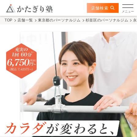
このページの本文へ
ここから本文
店舗検索
永福町店
メニュー
TOP
店舗一覧
東京都のパーソナルジム
杉並区のパーソナルジム
店舗情報
かたぎり塾の特長
トレーナー
料金
体験の流れ
かたぎり塾について
TOPページ