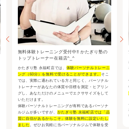
ッサージまで、こちらのコンディションにあわせてここま
で柔軟に対応してくださる方は他にはいないと思います。
無料体験トレーニング受付中‼ かたぎり塾の
トップトレーナー在籍店^_^
かたぎり塾 永福町店では、
体験パーソナルトレーニ
ング（60分）を無料で受けることができます。
そこ
では、実際に通われている方と同じく、パーソナル
トレーナーがあなたの体質や目標を測定・ヒアリン
グし、あなただけのメニューでエクササイズをして
いただけます。
体験パーソナルトレーニングが有料であるパーソナ
を
ルジムが多いですが、
かたぎり塾 永福町店では「品
質に自信があるからこそ」体験を無料に設定いたし
ました
。ぜひお気軽に当パーソナルジムで体験を受