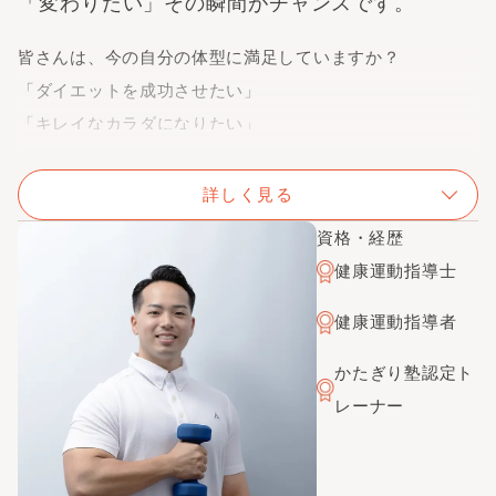
「変わりたい」その瞬間がチャンスです。
皆さんは、今の自分の体型に満足していますか？
「ダイエットを成功させたい」
「キレイなカラダになりたい」
「健康的になりたい」
と思っていても、1人じゃ続かないし、今更始めても遅い
詳しく見る
と思っていませんか？
資格・経歴
人間「変わりたい」と思ったその瞬間からがチャンスで
健康運動指導士
す！！
健康運動指導者
好きな服を着たり、メイクをしてオシャレするように、カ
ラダも自分好みにボディメイクして
かたぎり塾認定ト
最高のオシャレをしてみませんか？
レーナー
トレーニングで大切なのは正しい知識と継続です。
1人1人に合った無理のないメニューで、楽しく、理想のカ
ラダ作りをサポートさせて頂きます！