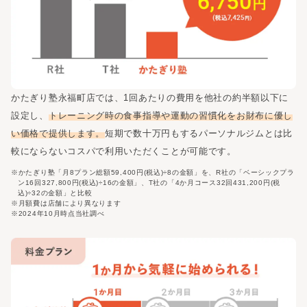
かたぎり塾
永福町店
では、1回あたりの費用を他社の約半額以下に
設定し、
トレーニング時の食事指導や運動の習慣化をお財布に優し
い価格で提供します。
短期で数十万円もするパーソナルジムとは比
較にならないコスパで利用いただくことが可能です。
※かたぎり塾「月8プラン総額59,400円(税込)÷8の金額」を、R社の「ベーシックプラ
ン16回327,800円(税込)÷16の金額」、T社の「4か月コース32回431,200円(税
込)÷32の金額」と比較
※月額費は店舗により異なります
※2024年10月時点当社調べ