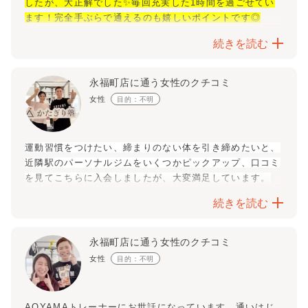
したが、大正解でした✨毎回充実した1時間を過ごせてい
大満足です！
ます！完全手ぶらで通えるのも嬉しいポイントです◎
トレーナーの青山さんはトレーニング中も楽しい会話や適
続きを読む
切な声かけをしてくれ、やっているトレーニングがどのよ
うに身体に効くかも教えてくれるので、モチベーション高
永福町店に通う女性のクチコミ
く続けられています！
女性
目的：不明
トレーニング後のプロテインも美味しく、複数の味から選
べるので楽しみの一つになっています^_^
運動習慣をつけたい、締まりのない体を引き締めたいと、
近隣駅のパーソナルジムをいくつかピックアップ、口コミ
を見てこちらに入会しましたが、大変満足しています。
設備は清潔で、価格も良心的です。
続きを読む
トレーナーの青山さんはストイックですが物腰柔らかで、
気持ちも引き締まります。
褒めながらも追い込んでくださるし、追い詰めるようなこ
永福町店に通う女性のクチコミ
とはなさらないので、自分に厳しすぎたり、悲観的になり
女性
目的：不明
やすい方も是非試しに体験してみるといいと思います。
ジム初心者なので、しっかりとプロに見て頂いてよかった
です、一人では限界の見極めも甘くなりがちです……。
AOYAMAトレーナーにお世話になっています。通いはじ