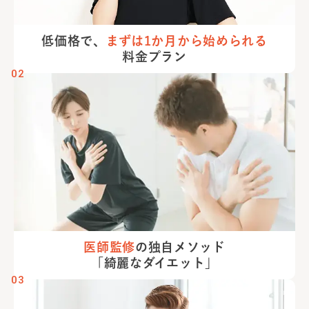
低価格で、
まずは
1か月から
始められる
料金プラン
02
医師監修
の
独自メソッド
「綺麗な
ダイエット」
03