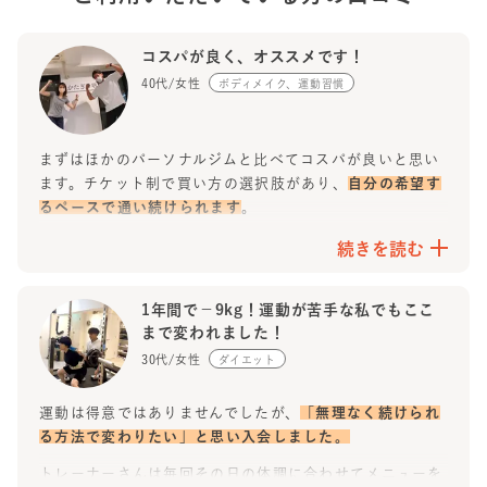
コスパが良く、オススメです！
40代/女性
ボディメイク、運動習慣
まずはほかのパーソナルジムと比べてコスパが良いと思い
ます。チケット制で買い方の選択肢があり、
自分の希望す
るペースで通い続けられます
。
施設は綺麗で、更衣室も広々としています。
続きを読む
セッション中には
トレーニング方法や姿勢だけでなく、食
事や栄養などについてもアドバイスをもらえます
。トレー
1年間で−9kg！運動が苦手な私でもここ
ニングがキツい時も、トレーナーさんが励まして褒めてく
まで変われました！
れるので頑張れます。
30代/女性
ダイエット
セッションの時間外でも、疑問があればLINEで質問がで
きます。トレーナーさんがいつでも丁寧に答えてくれるの
運動は得意ではありませんでしたが、
「無理なく続けられ
で、安心感があります。
る方法で変わりたい」と思い入会しました。
今まで運動習慣がなかった人や忙しい人でも、自分はどの
トレーナーさんは毎回その日の体調に合わせてメニューを
時間が通いやすいか、トレーナーさんとの相性はどうかな