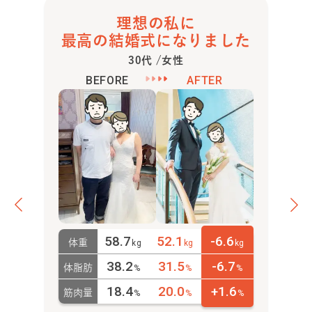
教えて頂いたトレーニングを自宅でも続けていくうちに、
理想の私に
日に日に身体の変化を実感するようになりました。
最高の結婚式になりました
悩みだった腰痛や肩こりも大分改善し、調子の良い日が長
30代 /女性
く続く
ようになり、やった分だけ結果が現れるのでトレー
BEFORE
AFTER
ニングを楽しく続けられています。また、トレーニングの
合間に食事や身体の仕組みなどのお話が聞けることも通う
楽しみの一つです。
これからも身体のケアを頑張っていきたいと思います。い
つもありがとうございます。
58.7
52.1
-6.6
体重
kg
kg
kg
38.2
31.5
-6.7
体脂肪
%
%
%
18.4
20.0
+1.6
筋肉量
%
%
%