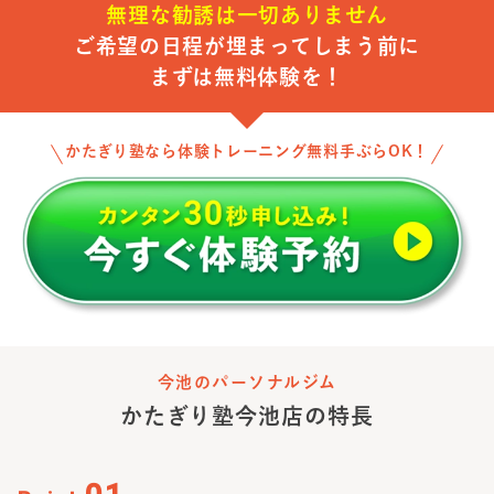
無理な勧誘は一切ありません
身体が変わると、自信がつきます。自信がつくと、毎日が
ご希望の日程が埋まってしまう前に
少し前向きになります。
まずは無料体験を！
そのきっかけを、一緒につくることが私の仕事だと思って
います。
かたぎり塾なら体験トレーニング無料手ぶらOK！
運動が苦手な方、ジムが初めての方もご安心ください。
これまで担当したお客様の多くも、最初は同じような不安
を抱えていました。
だからこそ、あなたのペースに合わせて、無理なく続けら
れる方法をご提案します。
まずは無料体験で、あなたのお悩みや目標をお聞かせくだ
さい。
今池のパーソナルジム
「変わりたい。」その気持ちがあれば十分です。
かたぎり塾
今池店
の特長
あなたの理想の身体づくりを、全力でサポートいたしま
す！