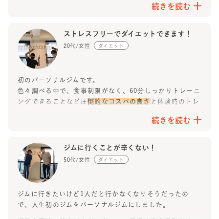
組んでくれるので、運動初心者の私でも安心して続けられ
続きを読む
ど、様子を見ながら通うことが出来るので、おすすめでき
ました。フォームも細かく見てくれるので、効かせたいと
るパーソナルジムです。
ころにしっかり効いている実感があります。
ストレスフリーでダイエットできます！
食事についても「これは食べちゃダメ」という指導ではな
20代/女性
ダイエット
く、普段の生活に合わせてアドバイスをしてくれるので、
ストレスなく続けられました。
初のパーソナルジムです。
気付けば1年間で
色々調べる中で、食事制限がなく、60分しっかりトレーニ
体重 −9kg
ングできることなど圧
倒的なコスパの良さ
と体験時のトレ
ーナーさんの人当たりの良さやジムの清潔さ、設備などを
続きを読む
見てすぐに入会を決めました！
体脂肪率 −8%
昔から運動は苦手で
ジムに行くことが辛くない！
BMIや体脂肪率は基本的にずっと標準値、自己流のダイエ
ウエスト −10cm
50代/女性
ダイエット
ットはあまり上手く行ったことが無くて不安たっぷりで開
と、自分でも驚くくらい変化しました！
始しましたが約3ヶ月、週2回のペースで通い続け
最初に掲げた
見た目が変わっただけでなく、服選びが楽しくなったり、
体重−3〜4kgはサクッと達成
、
ジムに行きたいけど1人だと行かなくなりそうだったの
周りから「痩せたね！」と言われることが増えて、自分に
体脂肪率も−4%となりました！
で、人生初のジムをパーソナルジムにしました。
自信が持てるようになりました。
なんとなく筋肉がついてきたのも実感しています。