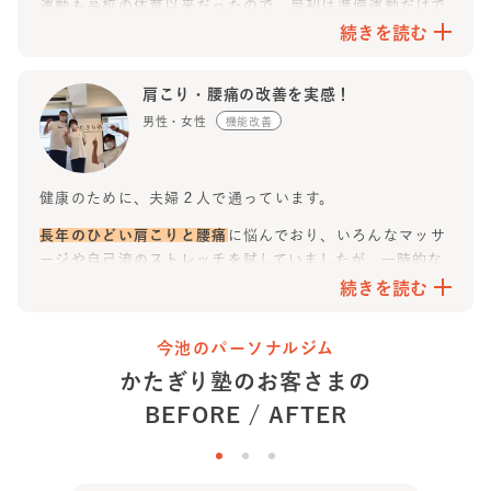
運動も高校の体育以来だったので、最初は準備運動だけで
ジム選びで迷っている方や、今までダイエットが続かなか
筋トレ自体は勿論キツいですが、徐々に重量が上がってい
身体も心も折れそうでしたが、
身体の調子を見ながら臨機
続きを読む
った方にも、自信を持っておすすめできるジムです！
くのが楽しいですし、終わってからの爽快感もあるし、何
応変に内容を変えてくれる
のでめげずに飽きずに続けられ
より
トレーナーさんとの会話も普通に楽しくて通うのが楽
ています。
肩こり・腰痛の改善を実感！
しみ
なほどです！
食事のアドバイスも個別にもらえるので嬉しいです。
男性・女性
機能改善
外食や飲み会なども我慢せずに他の食事でうまく調整する
バランスが良くなるように、具体的な食材で教えてくれる
指導をしてくれているので、ストレスフリーでダイエット
ので助かってます。ダイエットしたいと思っていたのでご
出来ています。
飯減らさないとという考えが1番にありましたが、違った
健康のために、夫婦２人で通っています。
と気づけたので良かったです。
コンビニ、外食とかでも食べれるものとかを教えてもらえ
長年のひどい肩こりと腰痛
に悩んでおり、いろんなマッサ
るので友達との外食も楽しいままです。
ージや自己流のストレッチを試していましたが、一時的な
効果ばかりで根本的な解決にならず、どうしたらいいかと
続きを読む
ウェア、靴、タオルを無料で貸してもらえるので、
荷物を
考えていました。
持って会社に行くという面倒がない
です。トレーナーの皆
そこで、肩こりや腰痛になりにくい身体づくりをちゃんと
さんは明るくて楽しいので、まずはジムに行く！という基
今池のパーソナルジム
教えてもらえるところを色々検索していたところ、かたぎ
本の所が辛くないことが私の中で1番のポイントです。
かたぎり塾のお客さまの
り塾さんに辿り着きました。
BEFORE / AFTER
最初は運動経験が全くない我々にできるか不安もありまし
たが、わかりやすく丁寧な指導と私たちの体力に合わせて
徐々にステップアップして行くトレーニングのおかげで、
段々と上手くできるようになっていきました。