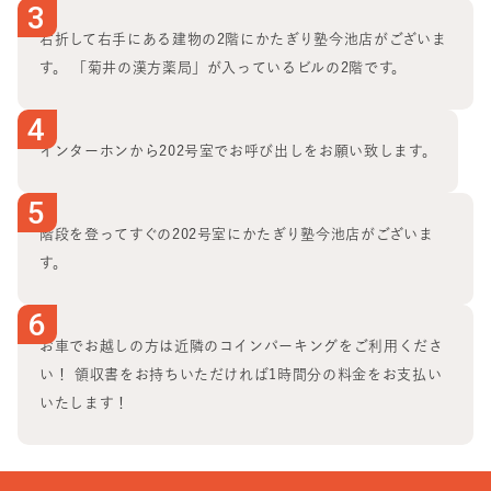
3
・ウエスト 最大-15cm
右折して右手にある建物の2階にかたぎり塾今池店がございま
・体脂肪率 最大-15％
す。 「菊井の漢方薬局」が入っているビルの2階です。
・70代のお客様の筋力アップ・姿勢改善
など、年齢や目的に合わせたサポートで、多くのお客様が
4
理想の身体を実現されています。
インターホンから202号室でお呼び出しをお願い致します。
私自身もボディメイク大会への挑戦を続けながら、トレー
5
ニング・栄養・健康について日々学び、その経験や知識を
階段を登ってすぐの202号室にかたぎり塾今池店がございま
お客様一人ひとりの指導に活かしています。また、シニア
す。
フィットネストレーナーの資格も活かし、20代のボディメ
イクから70代の健康づくりまで、幅広い年代のお客様をサ
6
お車でお越しの方は近隣のコインパーキングをご利用くださ
ポートしています。
い！ 領収書をお持ちいただければ1時間分の料金をお支払い
私が一番嬉しいのは、お客様から
いたします！
「ここに来てよかった。」
「もっと早く始めればよかった。」
そんな言葉をいただけることです。