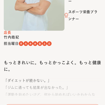
ー
スポーツ栄養プラ
ンナー
店長
竹内皓紀
担当曜日
月
火
水
木
金
土
日
もっときれいに。もっとかっこよく。もっと健康
に。
「ダイエットが続かない。」
「ジムに通っても結果が出なかった。」
「運動を始めたいけど、何から始めればいいかわからな
い。」