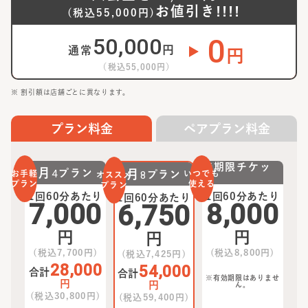
お値引き!!!!
(税込
55,000
円)
0
50,000
円
通常
円
（税込
55,000
円）
※ 割引額は店舗ごとに異なります。
プラン料金
ペアプラン料金
無期限チケッ
月
4
プラン
月
8
プラン
お手軽
いつでも
オススメ
ト
プラン
使える
プラン
1回60分あたり
1回60分あたり
1回60分あたり
7,000
8,000
6,750
円
円
円
(税込
7,700
円)
(税込
8,800
円)
(税込
7,425
円)
28,000
54,000
合計
合計
※有効期限はありませ
円
円
ん。
(税込
30,800
円)
(税込
59,400
円)