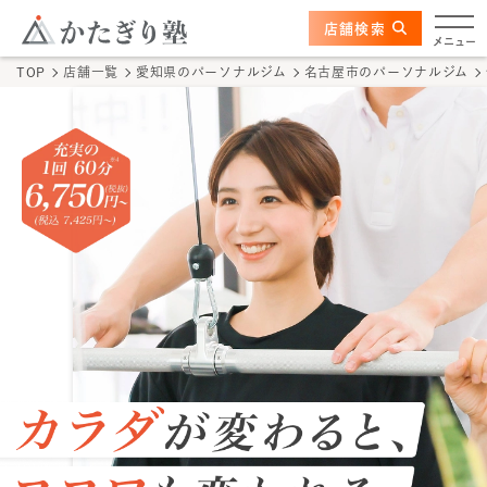
このページの本文へ
ここから本文
店舗検索
今池店
メニュー
TOP
店舗一覧
愛知県
のパーソナルジム
名古屋市
のパーソナルジム
店舗情報
かたぎり塾の特長
トレーナー
料金
体験の流れ
かたぎり塾について
TOPページ