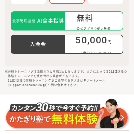
無料
AI食事指導
食事管理機能
公式アプリで使い放題
50,000
円
入会金
（税込55,000円）
※体験トレーニングは原則おひとり様1回となりますが、場合によっては2回目以降の
体験トレーニングを受け付ける場合がございます。
2回目以降の体験トレーニングをご希望のお客さまはサポートメール
(support@caname.co.jp)へ問い合わせ下さい。
安心して始められる、通える
3つの理由