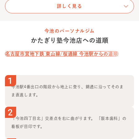
そんな悩み、一人で抱え込まなくても大丈夫です。
詳しく見る
かたぎり塾 今池店には、同じような不安を抱えながら来店
される方がたくさんいらっしゃいます。
今池のパーソナルジム
実際に通われているお客様の多くは、運動初心者の方で
かたぎり塾
今池店
への道順
す。
だからこそ私は、一人ひとりの目標や生活スタイル、体力
名古屋市営地下鉄 東山線/桜通線 今池駅
からの道順
に合わせた
オーダーメイドのトレーニング
をご提供してい
ます。
1
大切にしているのは、
「頑張ること」ではなく、「続けら
今池駅4番出口の階段から地上に登り、錦通に沿ってそのま
れること」
。
ま直進します。
無理な食事制限や、ただ追い込むだけのトレーニングでは
なく、ライフスタイルに寄り添いながら、無理なく続けら
2
れる方法をご提案します。
「今池四丁目北」交差点を右に曲がります。 「阪本歯科」の
その結果、これまでには、
看板が目印です。
・体重 最大-14kg