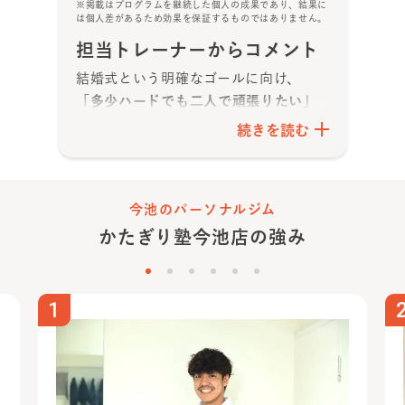
※掲載はプログラムを継続した個人の成果であり、結果に
は個人差があるため効果を保証するものではありません。
担当トレーナーからコメント
結婚式という明確なゴールに向け、
「多少ハードでも二人で頑張りたい」
と月8プランをスタート
されました。
続きを読む
都度食事アドバイスを活かしつつ、お
二人で励まし合いながらきついメニュ
ーも乗り越え、素晴らしい変化を達成
今池のパーソナルジム
されました！
かたぎり塾
今池店
の強み
海外出張や
多忙な時期に変化が停滞し
ても、いつでも前向きにトレーニング
と食事管理に向き合えたことが成功の
鍵
です。
1
その結果、
最高の状態で目標を達成さ
れました！