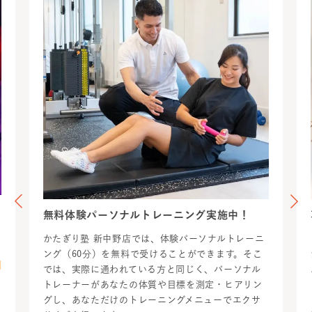
無料体験パーソナルトレーニング実施中！
かたぎり塾 新中野店では、体験パーソナルトレーニ
ング（60分）を無料で受けることができます。そこ
た
では、実際に通われている方と同じく、パーソナル
トレーナーがあなたの体質や目標を測定・ヒアリン
グし、あなただけのトレーニングメニューでエクサ