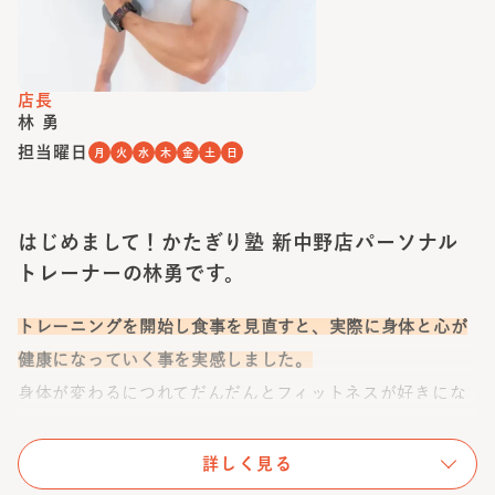
店長
林 勇
担当曜日
月
火
水
木
金
土
日
はじめまして！かたぎり塾 新中野店パーソナル
トレーナーの林勇です。
トレーニングを開始し食事を見直すと、実際に身体と心が
健康になっていく事を実感しました。
身体が変わるにつれてだんだんとフィットネスが好きにな
り、今ではボディビルの大会で優勝したい、そしてフィッ
トネスを日本中に広めたいという思いを強く思うようにな
詳しく見る
りました。