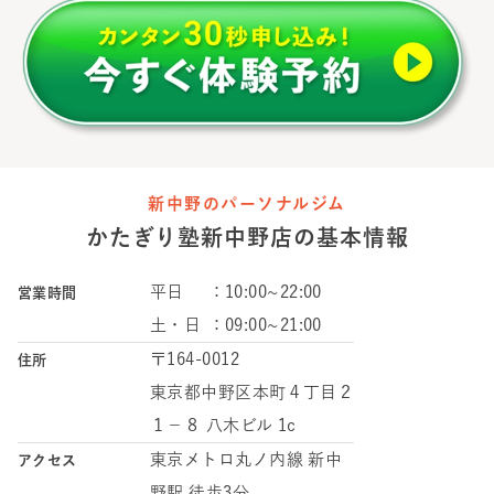
新中野のパーソナルジム
かたぎり塾
新中野店
の
基本情報
平日
：
10:00~22:00
営業時間
土・日
：
09:00~21:00
〒164-0012
住所
東京都中野区本町４丁目２
１−８ 八木ビル 1c
東京メトロ丸ノ内線 新中
アクセス
野駅 徒歩3分