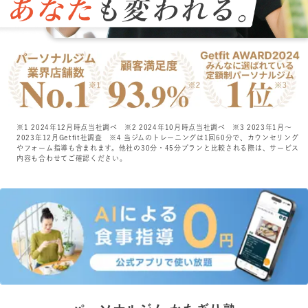
特長
選ばれる理由
ビフォーアフター
※1 2024年12月時点当社調べ
※2 2024年10月時点当社調べ
※3 2023年1月〜
2023年12月Getfit社調査
※4 当ジムのトレーニングは1回60分で、カウンセリング
お客さまの声
やフォーム指導も含まれます。他社の30分・45分プランと比較される際は、サービス
内容も合わせてご確認ください。
料金
プログラム
よくあるご質問