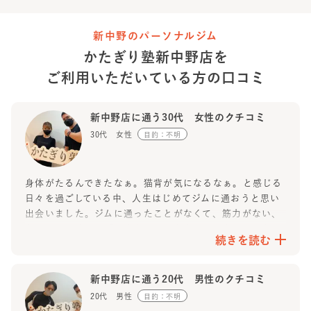
トレーニングを通じてフィットネスの素晴らしさを知り、
新中野のパーソナルジム
食事を抜くような日本の間違ったダイエットやトレーニン
かたぎり塾
新中野店
を
グ文化を変えたい
と思い、パーソナルトレーナーになりま
ご利用いただいている方の
口コミ
した。
ダイエットしたい方、ヒップアップしたい方、筋肉をつけ
新中野店に通う30代 女性のクチコミ
たい方、健康でいたい方、肩こり腰痛を根本改善したい
30代 女性
目的：不明
方、
フィットネスの大会を目指している方、私のパーソナルト
身体がたるんできたなぁ。猫背が気になるなぁ。と感じる
レーニングを受けてみませんか。
日々を過ごしている中、人生はじめてジムに通おうと思い
絶対に望む身体に変えさせます、私に任せてください。
出会いました。ジムに通ったことがなくて、筋力がない、
是非一度かたぎり塾 新中野店にお越しください！
なにもかも分からず不安だらけのわたしでも楽しく通え、
続きを読む
トレーニングが出来ました！とても優しいトレーナーさん
一緒に楽しくトレーニングしましょう！！
で、なんでも教えてくださり心強かったです！ペースも合
わせてくれ、無理なくトレーニングができました！！
新中野店に通う20代 男性のクチコミ
トレーニングを通して心身共に変化を感じることができた
20代 男性
目的：不明
ことはとても嬉しかった
ですし、運動習慣を取り入れるこ