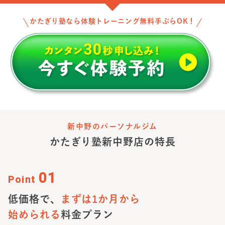
かたぎり塾なら体験トレーニング無料手ぶらOK！
新中野のパーソナルジム
かたぎり塾
新中野店
の特長
01
Point
低価格で、
まずは1か月から
始められる
料金プラン