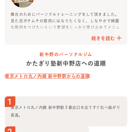
とでの変化がたくさんありました！！自分ひとりではこの
変化は感じることができなかったと思います。
舞台のためにパーソナルトレーニングをして頂きました。
本当に出会えて良かったです！モチベーションを上げるこ
見た目ガチムチの筋肉にはなりたくなく、しなやかで綺麗
ともリラックスすることもできる素敵なパーソナルジムだ
な筋肉をつけたいという要望をしっかり受け止めてメニュ
と思いました^_^
ーを作って頂き、
無事本番を最高の状態でむかえることが
続きを読む
できました！
担当して頂いたトレーナーさんにはとても感謝していま
す。
新中野のパーソナルジム
また、普段の食生活もアドバイスをもらえるので実践して
かたぎり塾
新中野店
への道順
頑張っています！コロナ禍では自宅で出来るトレーニング
も教えて頂き、在宅ワークでも体がなまることなく過ごせ
東京メトロ丸ノ内線 新中野駅
からの道順
ています。
スタッフさんは皆さんとても爽やかで優しくて最高です♫
女性の方も安心して通える環境だと思います。
これからも宜しくお願いします！
1
東京メトロ丸ノ内線 新中野駅３番出口を出てすぐ右へ曲がり
直進。
2