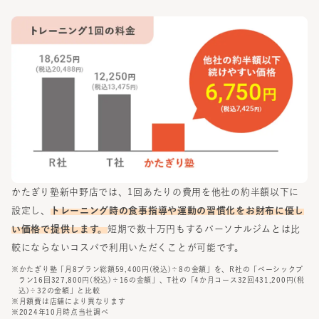
かたぎり塾
新中野店
では、1回あたりの費用を他社の約半額以下に
設定し、
トレーニング時の食事指導や運動の習慣化をお財布に優し
い価格で提供します。
短期で数十万円もするパーソナルジムとは比
較にならないコスパで利用いただくことが可能です。
※かたぎり塾「月8プラン総額59,400円(税込)÷8の金額」を、R社の「ベーシックプ
ラン16回327,800円(税込)÷16の金額」、T社の「4か月コース32回431,200円(税
込)÷32の金額」と比較
※月額費は店舗により異なります
※2024年10月時点当社調べ