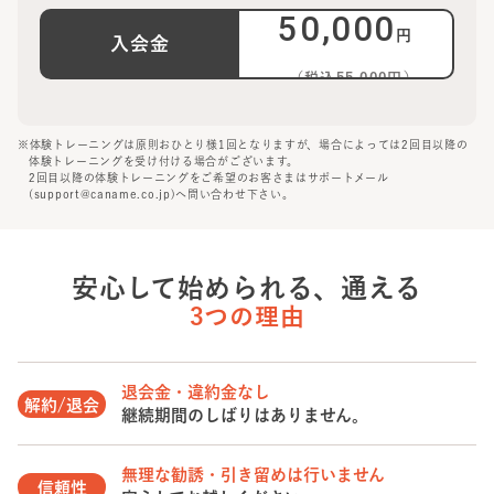
50,000
円
入会金
（税込55,000円）
※体験トレーニングは原則おひとり様1回となりますが、場合によっては2回目以降の
体験トレーニングを受け付ける場合がございます。
2回目以降の体験トレーニングをご希望のお客さまはサポートメール
(support@caname.co.jp)へ問い合わせ下さい。
安心して始められる、通える
3つの理由
退会金・違約金なし
解約/退会
継続期間のしばりはありません。
無理な勧誘・引き留めは行いません
信頼性