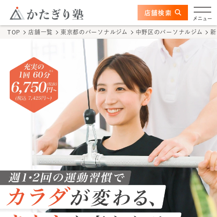
このページの本文へ
ここから本文
店舗検索
新中野店
メニュー
TOP
店舗一覧
東京都
のパーソナルジム
中野区
のパーソナルジム
新
店舗情報
かたぎり塾の特長
トレーナー
料金
体験の流れ
かたぎり塾について
TOPページ