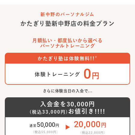
新中野のパーソナルジム
かたぎり塾
新中野店
の料金プラン
月額払い・都度払いから選べる
パーソナルトレーニング
※
かたぎり塾は体験無料!!
0
体験トレーニング
円
さらに体験当日の入会で...
入会金を
30,000
円
お値引き!!!!
(税込
33,000
円)
20,000
50,000
円
円
通常
（税込
55,000
円）
（税込
22,000
円）