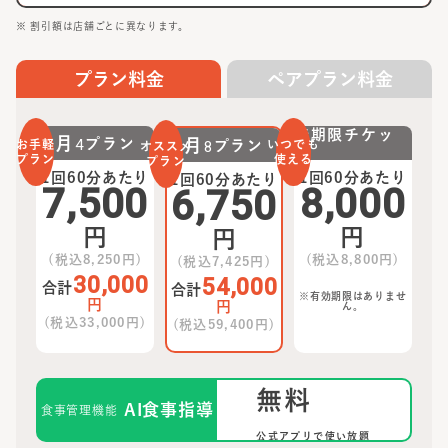
※ 割引額は店舗ごとに異なります。
プラン料金
ペアプラン料金
無期限チケッ
月
4
プラン
月
8
プラン
お手軽
いつでも
オススメ
ト
プラン
使える
プラン
1回60分あたり
1回60分あたり
1回60分あたり
7,500
8,000
6,750
円
円
円
(税込
8,250
円)
(税込
8,800
円)
(税込
7,425
円)
30,000
54,000
合計
合計
※有効期限はありませ
円
円
ん。
(税込
33,000
円)
(税込
59,400
円)
無料
AI食事指導
食事管理機能
公式アプリで使い放題