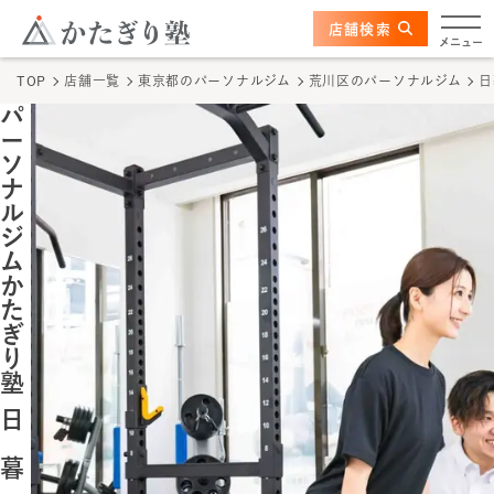
このページの本文へ
ここから本文
店舗検索
日暮里店
メニュー
TOP
店舗一覧
東京都
のパーソナルジム
荒川区
のパーソナルジム
日
店舗情報
パ
ー
かたぎり塾の特長
ソ
ナ
ル
トレーナー
ジ
ム
か
料金
た
ぎ
体験の流れ
り
塾
かたぎり塾について
日
暮
TOPページ