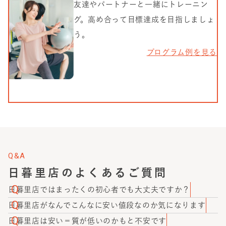
友達やパートナーと一緒にトレーニン
グ。高め合って目標達成を目指しましょ
う。
プログラム例を見る
Q&A
日暮里店
のよくあるご質問
日暮里店ではまったくの初心者でも大丈夫ですか？
大丈夫です。かたぎり塾に通っているお客様の中には、初
日暮里店がなんでこんなに安い値段なのか気になります
めて本格的なトレーニングを始められた方もたくさんいら
かたぎり塾では、多店舗展開により仕入れ価格や内装費を
日暮里店は安い＝質が低いのかもと不安です