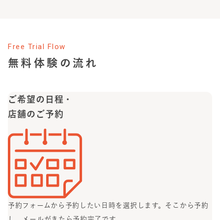
イエット、ボディメイクをサポートさせていただきます。
なりたいボディラインの変化に合わせてトレーニングメニ
ぜひ無料体験にて、あなたの目標（いつまでに、どれくら
ューや食事のご提案をさせて頂きますので、想定以上にム
い痩せたいか）を教えてください！
キムキになる等の心配はございません。 お客様に寄り添う
気持ちを持つ、熱い志を持ったトレーナーが、あなたの理
Free Trial Flow
想の身体作りをサポートしますのでご安心ください！
無料体験の流れ
ご希望の日程・
店舗のご予約
予約フォームから予約したい日時を選択します。
そこから予約
し、メールがきたら予約完了です。