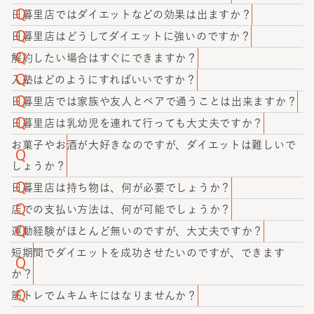
っしゃいます。ご不安な場合は遠慮なくご相談ください。
抑えておりますため、続けやすい価格でご提供していま
ご安心ください。かたぎり塾は他のパーソナルジムと比べ
日暮里店ではダイエットなどの効果は出ますか？
す。
て、質が高いことに自信を持っています。特にパーソナル
かたぎり塾では、個人差はあるもののお客様から身体の変
日暮里店はどうしてダイエットに強いのですか？
トレーナーは厳しい研修を経て、かたぎり塾認定トレーナ
化を感じたとのお声をいただいております。
かたぎり塾 日暮里店の一番の強みは「ダイエット」と「減
解約したい場合はすぐにできますか？
ーとして配属しております。また技術研修も定期的に行な
量」の違いを明確に理解し、リバウンドをする仕組みや太
かたぎり塾 日暮里店では、当月24日までにお伝え頂ければ
入塾はどのようにすればいいですか？
っているので、高品質なサービスをご提供いたします。
る仕組みについてトレーナーが詳しく理解しているところ
翌月からすぐに解約可能です。入会の際にも無理な勧誘等
かたぎり塾 日暮里店では、入塾前に無料体験トレーニング
日暮里店では家族や友人とペアで通うことは出来ますか？
です。無理な糖質制限やカロリー制限ではほぼ確実にリバ
は一切ございませんのでご安心ください。
をお受け頂いております。体験トレーニング後に入塾のご
お二人までは同時にお通い頂くことが可能です。かたぎり
日暮里店は乳幼児を連れて行っても大丈夫ですか？
ウンドをしてしまうため、当店はリバウンドしにくい独自
案内をさせていただきますので、画面下にあるオレンジ色
塾日暮里店ではお得なペアプランをご用意しております。
乳幼児をお連れ頂いても大丈夫です。かたぎり塾 日暮里店
お菓子やお酒が大好きなのですが、ダイエットは難しいで
のメソッドである「綺麗なダイエット」を提供していま
のボタン『無料体験はこちら』から空いているお日にちを
月4ペアプラン：49,500円（税込） 月8ペアプラン：
では、お子様用のパーソナルスペースをご用意いたしま
しょうか？
す。
お選びください。
79,200円（税込） ペア回数券：1枚13,200円（税込）
す。かたぎり塾では、産後ダイエットで通われるママさん
効率的にダイエットをするには、お菓子・お酒の量とタイ
日暮里店は持ち物は、何が必要でしょうか？
も多数在籍しておりますので、ご安心してお通いくださ
ミングを調整することは大切です。しかし、好きなことを
持ち物は、何も必要ありません！かたぎり塾 日暮里店で
店での支払い方法は、何が可能でしょうか？
い。パーソナルトレーナーが、骨格のゆがみや体質の変化
禁止するとストレスが溜まりダイエットが停滞したり、後
は、ウェアやシューズ、飲み物は全て用意してありますの
かたぎり塾 日暮里店では、クレジットカード払いとコンビ
運動経験がほとんど無いのですが、大丈夫ですか？
（産後に体質の変化を感じる女性は多数いらっしゃいま
にリバウンドするリスクが高まることも事実です。そのた
で、仕事帰りやお出かけ前にもお気軽にお越しいただけま
ニ払いに対応しております。
大丈夫です！かたぎり塾には、元々運動経験がない方も大
短期間でダイエットを成功させたいのですが、できます
す。）を考慮して、最適なメニューをご提案いたします。
めかたぎり塾 日暮里店では、パーソナルトレーナーがどの
す。
勢通われています。お客様の身体や骨格の悩みに寄り添い
か？
ようなお菓子・お酒をどれくらいの量なら大丈夫か、あな
ながら、丁寧にトレーニング指導をさせていただきます。
かたぎり塾 日暮里店では、あなたの理想を叶えるためのダ
筋トレでムキムキにはなりませんか？
たの生活スタイルに合わせてご提案させていただきます。