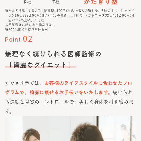
※かたぎり塾「月8プラン総額59,400円(税込)÷8の金額」を、R社の「ベーシックプ
ラン16回327,800円(税込)÷16の金額」、T社の「4か月コース32回431,200円(税
込)÷32の金額」と比較
※月額費は店舗により異なります
※2024年10月時点当社調べ
02
Point
無理なく続けられる医師監修の
「綺麗なダイエット」
かたぎり塾では、
お客様のライフスタイルに合わせたプロ
グラムで、綺麗に痩せるお手伝いをいたします。
続けられ
る運動と食欲のコントロールで、美しく身体を引き締めま
す。