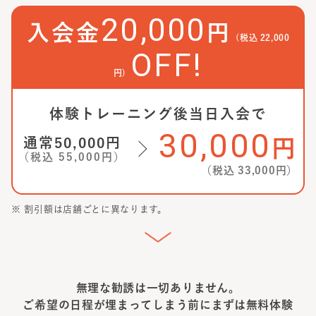
20,000
入会金
円
(税込
22,000
OFF!
円)
体験トレーニング後当日入会で
30,000
通常
50,000
円
円
（税込
55,000
円）
（税込
33,000
円）
※ 割引額は店舗ごとに異なります。
無理な勧誘は一切ありません。
ご希望の日程が埋まってしまう前に
まずは無料体験