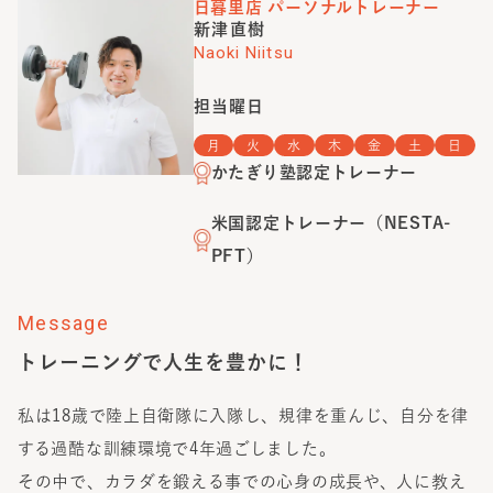
日暮里店
パーソナルトレーナー
新津直樹
Naoki Niitsu
担当曜日
月
火
水
木
金
土
日
かたぎり塾認定トレーナー
米国認定トレーナー（NESTA-
PFT）
Message
トレーニングで人生を豊かに！
私は18歳で陸上自衛隊に入隊し、規律を重んじ、自分を律
する過酷な訓練環境で4年過ごしました。
その中で、カラダを鍛える事での心身の成長や、人に教え