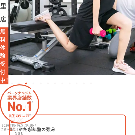
里
特長
店
選ばれる理由
無
料
ビフォーアフター
体
験
お客さまの声
受
付
料金
中!
プログラム
Contents
よくあるご質問
現在
326
店舗
※
⽬次
2026年8月
時点 当社調べ
かたぎり塾の強み
※予約可能なオープン準備店舗
を含む