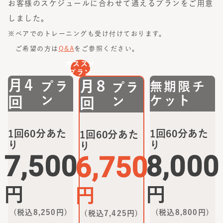
お客様のスケジュールに合わせて通えるプランをご用意
しました。
※ペアでのトレーニングも受け付けております。
ご希望の方は
Q&A
をご参照ください。
オススメ
プラン
月4
月8
プラ
無期限チ
プラ
ン
ケット
回
ン
回
1回60分あた
1回60分あた
1回60分あた
り
り
り
7,500
8,000
6,750
円
円
円
(税込
8,250
円)
(税込
8,800
円)
(税込
7,425
円)