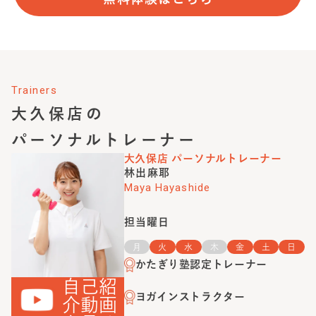
Trainers
大久保店
の
パーソナルトレーナー
大久保店
パーソナルトレーナー
林出麻耶
Maya Hayashide
担当曜日
月
火
水
木
金
土
日
かたぎり塾認定トレーナー
自己紹
ヨガインストラクター
介動画