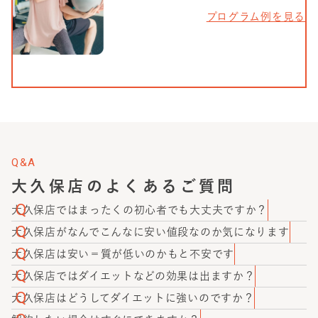
プログラム例を見る
Q&A
大久保店
のよくあるご質問
大久保店ではまったくの初心者でも大丈夫ですか？
大丈夫です。かたぎり塾に通っているお客様の中には、初
大久保店がなんでこんなに安い値段なのか気になります
めて本格的なトレーニングを始められた方もたくさんいら
かたぎり塾では、多店舗展開により仕入れ価格や内装費を
大久保店は安い＝質が低いのかもと不安です
っしゃいます。ご不安な場合は遠慮なくご相談ください。
抑えておりますため、続けやすい価格でご提供していま
ご安心ください。かたぎり塾は他のパーソナルジムと比べ
大久保店ではダイエットなどの効果は出ますか？
す。
て、質が高いことに自信を持っています。特にパーソナル
かたぎり塾では、個人差はあるもののお客様から身体の変
大久保店はどうしてダイエットに強いのですか？
トレーナーは厳しい研修を経て、かたぎり塾認定トレーナ