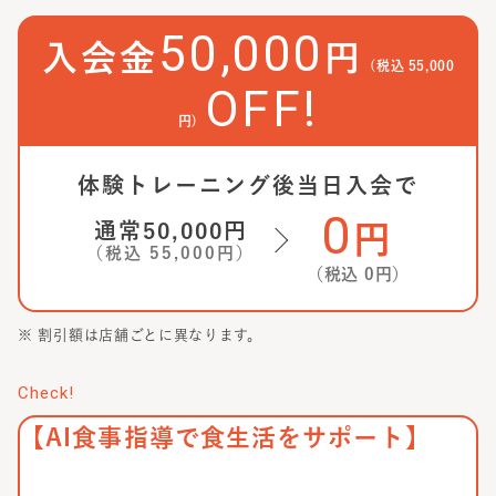
50,000
入会金
円
(税込
55,000
OFF!
円)
体験トレーニング後当日入会で
0
通常
50,000
円
円
（税込
55,000
円）
（税込
0
円）
※ 割引額は店舗ごとに異なります。
Check!
【AI食事指導で食生活をサポート】