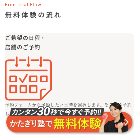
気持ちを持つ、熱い志を持ったトレーナーが、あなたの理
Free Trial Flow
想の身体作りをサポートしますのでご安心ください！
無料体験の流れ
ご希望の日程・
店舗のご予約
予約フォームから予約したい日時を選択します。
そこから予約
し、メールがきたら予約完了です。