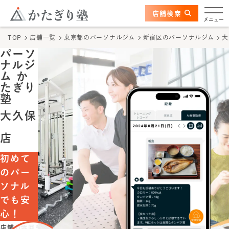
このページの本文へ
ここから本文
店舗検索
大久保店
メニュー
TOP
店舗一覧
東京都のパーソナルジム
新宿区のパーソナルジム
大
店舗情報
パーソ
ナルジ
かたぎり塾の特長
ム か
たぎり
塾
トレーナー
大久保
料金
店
初めて
体験の流れ
のパー
ソナル
かたぎり塾について
でも安
心！
TOPページ
店舗の雰囲気は