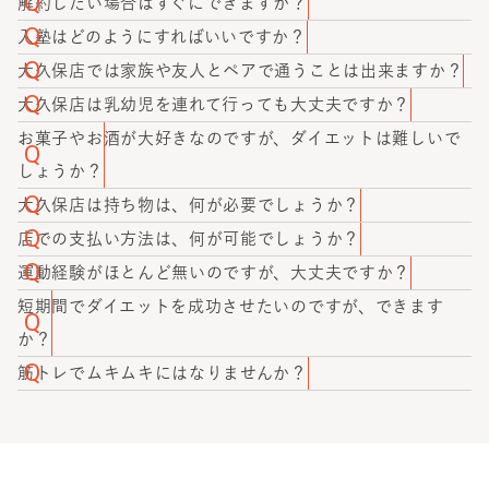
化を感じたとのお声をいただいております。
かたぎり塾 大久保店の一番の強みは「ダイエット」と「減
解約したい場合はすぐにできますか？
ーとして配属しております。また技術研修も定期的に行な
量」の違いを明確に理解し、リバウンドをする仕組みや太
かたぎり塾 大久保店では、当月24日までにお伝え頂ければ
入塾はどのようにすればいいですか？
っているので、高品質なサービスをご提供いたします。
る仕組みについてトレーナーが詳しく理解しているところ
翌月からすぐに解約可能です。入会の際にも無理な勧誘等
かたぎり塾 大久保店では、入塾前に無料体験トレーニング
大久保店では家族や友人とペアで通うことは出来ますか？
です。無理な糖質制限やカロリー制限ではほぼ確実にリバ
は一切ございませんのでご安心ください。
をお受け頂いております。体験トレーニング後に入塾のご
お二人までは同時にお通い頂くことが可能です。かたぎり
大久保店は乳幼児を連れて行っても大丈夫ですか？
ウンドをしてしまうため、当店はリバウンドしにくい独自
案内をさせていただきますので、画面下にあるオレンジ色
塾 大久保店ではお得なペアプランをご用意しております。
乳幼児をお連れ頂いても大丈夫です。かたぎり塾 大久保店
お菓子やお酒が大好きなのですが、ダイエットは難しいで
のメソッドである「綺麗なダイエット」を提供していま
のボタン『無料体験はこちら』から空いているお日にちを
月4ペアプラン：46,200円（税込） 月8ペアプラン：
では、お子様用のパーソナルスペースをご用意いたしま
しょうか？
す。
お選びください。
79,200円（税込） ペア回数券：1枚13,200円（税込）
す。かたぎり塾では、産後ダイエットで通われるママさん
効率的にダイエットをするには、お菓子・お酒の量とタイ
大久保店は持ち物は、何が必要でしょうか？
も多数在籍しておりますので、ご安心してお通いくださ
ミングを調整することは大切です。しかし、好きなことを
持ち物は、何も必要ありません！かたぎり塾 大久保店で
店での支払い方法は、何が可能でしょうか？
い。パーソナルトレーナーが、骨格のゆがみや体質の変化
禁止するとストレスが溜まりダイエットが停滞したり、後
は、ウェアやシューズ、飲み物は全て用意してありますの
かたぎり塾 大久保店では、クレジットカード払いとコンビ
運動経験がほとんど無いのですが、大丈夫ですか？
（産後に体質の変化を感じる女性は多数いらっしゃいま
にリバウンドするリスクが高まることも事実です。そのた
で、仕事帰りやお出かけ前にもお気軽にお越しいただけま
ニ払いに対応しております。
大丈夫です！かたぎり塾には、元々運動経験がない方も大
短期間でダイエットを成功させたいのですが、できます
す。）を考慮して、最適なメニューをご提案いたします。
めかたぎり塾 大久保店では、パーソナルトレーナーがどの
す。
勢通われています。お客様の身体や骨格の悩みに寄り添い
か？
ようなお菓子・お酒をどれくらいの量なら大丈夫か、あな
ながら、丁寧にトレーニング指導をさせていただきます。
かたぎり塾 大久保店では、あなたの理想を叶えるためのダ
筋トレでムキムキにはなりませんか？
たの生活スタイルに合わせてご提案させていただきます。
イエット、ボディメイクをサポートさせていただきます。
なりたいボディラインの変化に合わせてトレーニングメニ
ぜひ無料体験にて、あなたの目標（いつまでに、どれくら
ューや食事のご提案をさせて頂きますので、想定以上にム
い痩せたいか）を教えてください！
キムキになる等の心配はございません。 お客様に寄り添う