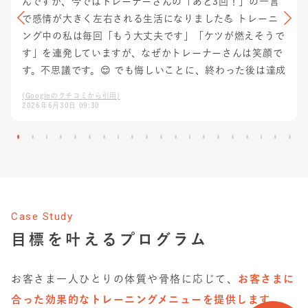
んですが、今ではトレーナーさんの「あと3回！」の一言
で感情が大きく左右される生活になりました💪 トレーニ
ング中の私は毎回「もう大丈夫です」「ケツが燃えそうで
す」を連発していますが、なぜかトレーナーさんは笑顔で
す。不思議です。😌 でも悔しいことに、終わった後は達成
感がすごいし、ちゃんと身体も変わってきていています。
(Googleのクチコミから引用)
素晴らしい指導のおかげです！･:*+.\(( °ω° ))/.:+ も
2026年6月30日 09:30
し通ってなかったら今頃私はソファと一体化していたと思
います🛋️🏠 本当に感謝しています！
Case Study
目標を叶えるプログラム
お客さま一人ひとりの体質や骨格に応じて、
お客さまに
合った効果的なトレーニングメニューを提供します。