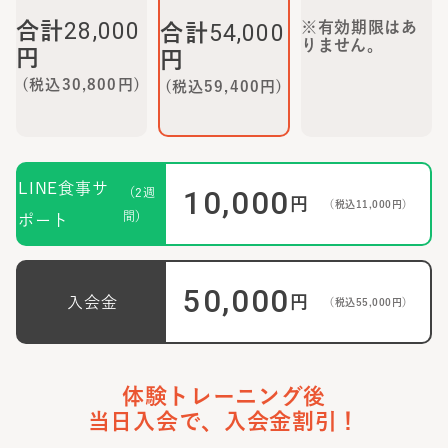
28,000
合計
※有効期限はあ
54,000
合計
りません。
円
円
(税込
30,800
円)
(税込
59,400
円)
LINE食事サ
10,000
（2週
円
（税込
11,000
円）
間）
ポート
50,000
円
入会金
（税込
55,000
円）
体験トレーニング後
当日入会で、入会金割引！