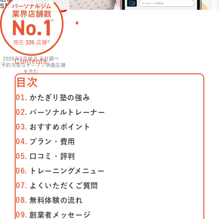
SNSをチェック
特長
現在
326
店舗
※
選ばれる理由
2026年8月
時点 当社調べ
Contents
※予約可能なオープン準備店舗
を含む
ビフォーアフター
⽬次
かたぎり塾の強み
お客さまの声
パーソナルトレーナー
おすすめポイント
料金
プラン・費⽤
プログラム
⼝コミ・評判
トレーニングメニュー
よくあるご質問
よくいただくご質問
無料体験の流れ
創業者メッセージ