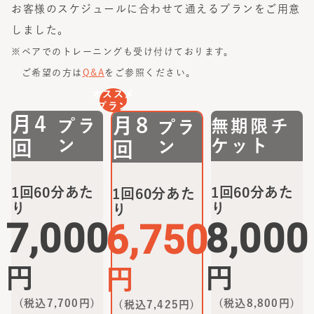
お客様のスケジュールに合わせて通えるプランをご用意
しました。
※ペアでのトレーニングも受け付けております。
ご希望の方は
Q&A
をご参照ください。
オススメ
プラン
月4
月8
プラ
無期限チ
プラ
ン
ケット
回
ン
回
1回60分あた
1回60分あた
1回60分あた
り
り
り
7,000
8,000
6,750
円
円
円
(税込
7,700
円)
(税込
8,800
円)
(税込
7,425
円)