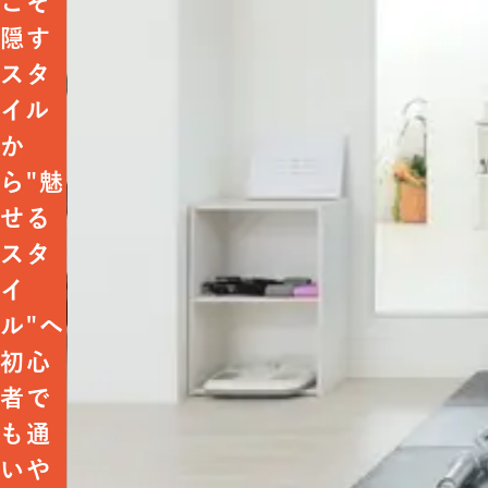
こそ
隠す
スタ
イル
か
ら"魅
せる
スタ
イ
ル"へ
初心
者で
も通
いや