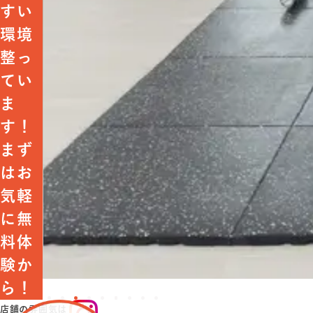
すい
環境
整っ
てい
ま
す！
まず
はお
気軽
に無
料体
験か
ら！
店舗の雰囲気は