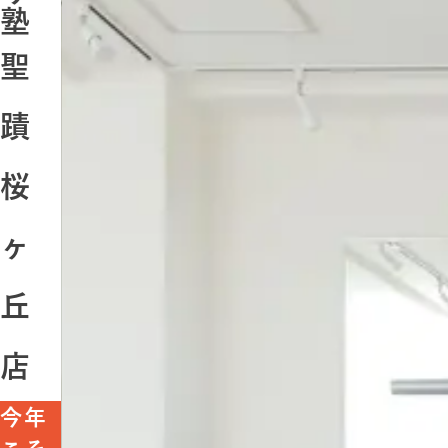
塾
聖
蹟
桜
ヶ
丘
店
今年