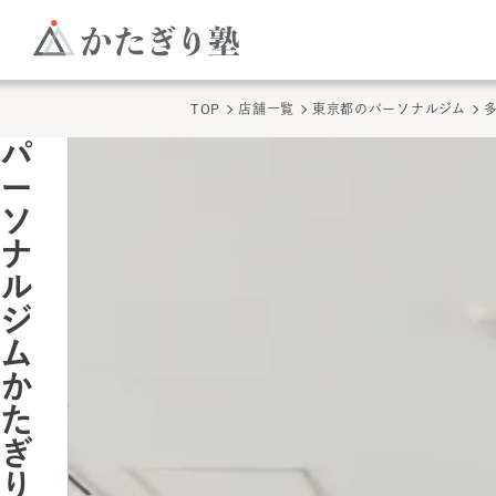
TOP
店舗一覧
東京都
のパーソナルジム
パ
ー
ソ
ナ
ル
ジ
ム
か
た
ぎ
り