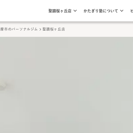
このページの本文へ
ここから本文
聖蹟桜ヶ丘店
かたぎり塾について
多摩市
のパーソナルジム
聖蹟桜ヶ丘店