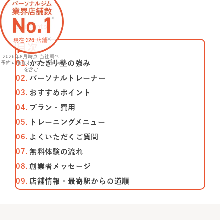
特長
Contents
現在
326
店舗
※
選ばれる理由
⽬次
2026年8月
時点 当社調べ
かたぎり塾の強み
※予約可能なオープン準備店舗
を含む
ビフォーアフター
パーソナルトレーナー
おすすめポイント
お客さまの声
プラン・費⽤
トレーニングメニュー
料金
よくいただくご質問
無料体験の流れ
プログラム
創業者メッセージ
店舗情報・最寄駅からの道順
よくあるご質問