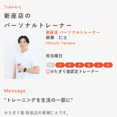
Trainers
新座店
の
パーソナルトレーナー
新座店
パーソナルトレーナー
柳瀬 仁士
Hitoshi Yanase
担当曜日
月
火
水
木
金
土
日
かたぎり塾認定トレーナー
Message
"トレーニングを生活の一部に"
かたぎり塾 新座店の柳瀬仁士です。