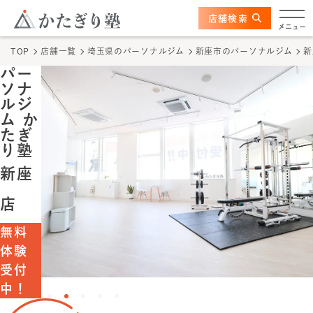
このページの本文へ
ここから本文
店舗検索
新座店
メニュー
TOP
店舗一覧
埼玉県のパーソナルジム
新座市のパーソナルジム
新
店舗情報
パー
ソナ
かたぎり塾の特長
ルジ
ム か
たぎ
トレーナー
り塾
新座
料金
店
体験の流れ
無料
体験
かたぎり塾について
受付
中！
TOPページ