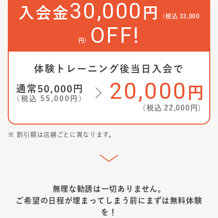
30,000
入会金
円
(税込
33,000
OFF!
円)
体験トレーニング後当日入会で
20,000
通常
50,000
円
円
（税込
55,000
円）
（税込
22,000
円）
※ 割引額は店舗ごとに異なります。
無理な勧誘は一切ありません。
ご希望の日程が埋まってしまう前に
まずは無料体験
を！