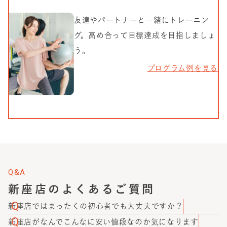
友達やパートナーと一緒にトレーニン
グ。高め合って目標達成を目指しましょ
う。
プログラム例を見る
Q&A
新座店
のよくあるご質問
新座店ではまったくの初心者でも大丈夫ですか？
大丈夫です。かたぎり塾に通っているお客様の中には、初
新座店がなんでこんなに安い値段なのか気になります