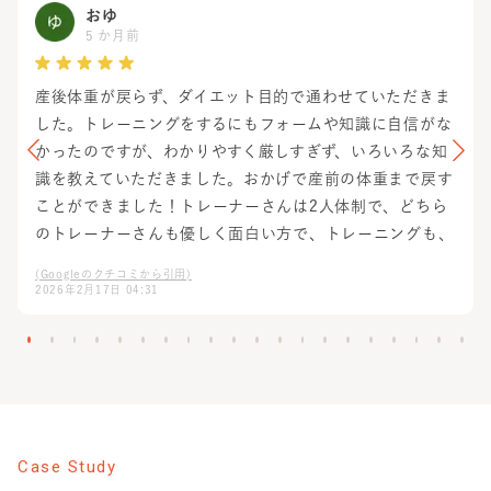
おゆ
5 か月前
産後体重が戻らず、ダイエット目的で通わせていただきま
した。トレーニングをするにもフォームや知識に自信がな
かったのですが、わかりやすく厳しすぎず、いろいろな知
識を教えていただきました。おかげで産前の体重まで戻す
ことができました！トレーナーさんは2人体制で、どちら
のトレーナーさんも優しく面白い方で、トレーニングも、
合間のお話もすごい楽しかったです！トレーニング中も良
(Googleのクチコミから引用)
いフォームでできるとすごい褒めてくれて、大人になると
2026年2月17日 04:31
他人から褒められることってほとんどないのですごく新鮮
な気持ちで楽しめました！笑 なにより子連れOKなのがす
ごい助かりました。子どもたちにも優しく接してくれて、
安心して通うことができました！家族みんなでお世話にな
りました。ありがとうございました！
Case Study