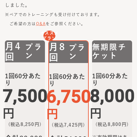
しました。
※ペアでのトレーニングも受け付けております。
ご希望の方は
Q&A
をご参照ください。
オススメ
プラン
月4
月8
プラ
無期限チ
プラ
ン
ケット
回
ン
回
1回60分あた
1回60分あた
1回60分あた
り
り
り
7,500
8,000
6,750
円
円
円
(税込
8,250
円)
(税込
8,800
円)
(税込
7,425
円)