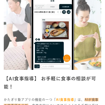
【AI食事指導】 お手軽に食事の相談が可
能！
かたぎり塾アプリの機能の一つ
「
AI食事指導
」
は、
AIが食事