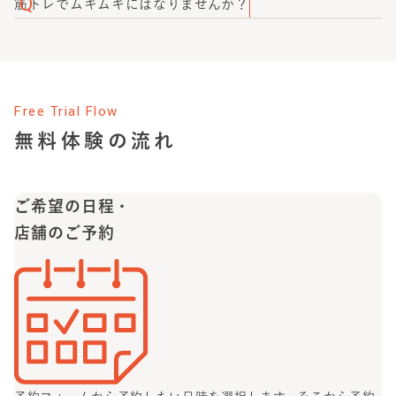
ながら、丁寧にトレーニング指導をさせていただきます。
かたぎり塾 新座店では、あなたの理想を叶えるためのダイ
筋トレでムキムキにはなりませんか？
の生活スタイルに合わせてご提案させていただきます。
エット、ボディメイクをサポートさせていただきます。ぜ
なりたいボディラインの変化に合わせてトレーニングメニ
ひ無料体験にて、あなたの目標（いつまでに、どれくらい
ューや食事のご提案をさせて頂きますので、想定以上にム
痩せたいか）を教えてください！
キムキになる等の心配はございません。お客様に寄り添う
気持ちを持つ、熱い志を持ったトレーナーが、あなたの理
Free Trial Flow
想の身体作りをサポートしますのでご安心ください！
無料体験の流れ
ご希望の日程・
店舗のご予約