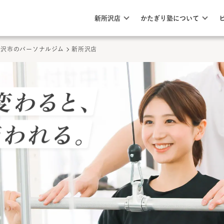
このページの本文へ
ここから本文
新所沢店
かたぎり塾について
所沢市
のパーソナルジム
新所沢店