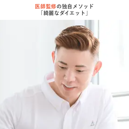
医師監修
の
独自メソッド
「綺麗な
ダイエット」