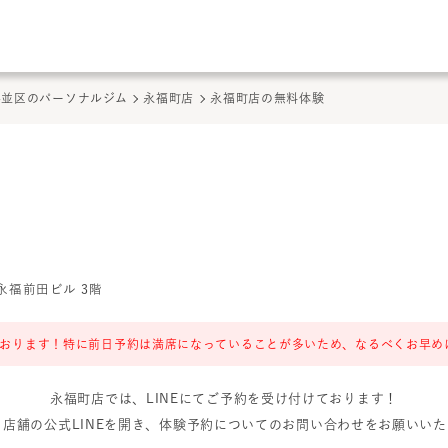
このページの本文へ
ここから本文
杉並区のパーソナルジム
永福町店
永福町店の無料体験
永福前田ビル 3階
おります！特に前日予約は満席になっていることが多いため、なるべくお早め
永福町店
では、LINEにてご予約を受け付けております！
り店舗の公式LINEを開き、体験予約についてのお問い合わせをお願いいた