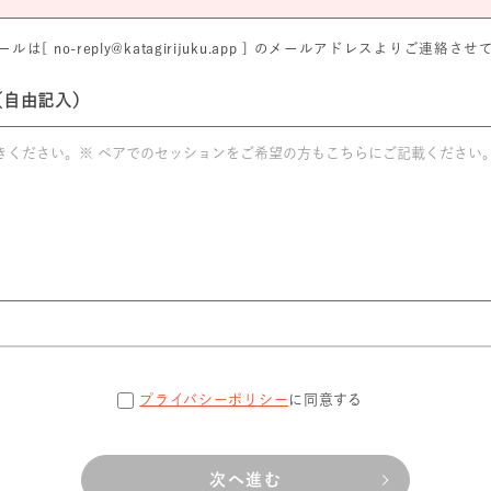
は[ no-reply@katagirijuku.app ] のメールアドレスよりご連絡
（自由記入）
プライバシーポリシー
に同意する
次へ進む