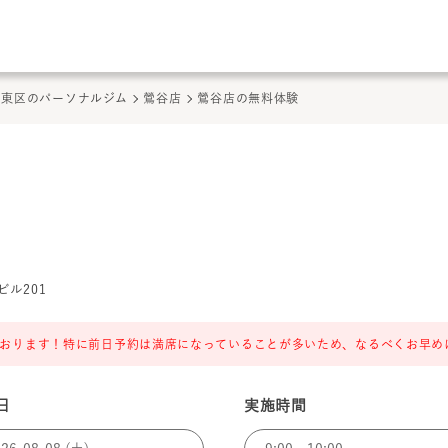
このページの本文へ
ここから本文
台東区のパーソナルジム
鶯谷店
鶯谷店の無料体験
ビル201
おります！特に前日予約は満席になっていることが多いため、なるべくお早め
日
実施時間