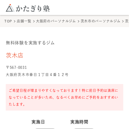
このページの本文へ
ここから本文
TOP
店舗一覧
大阪府のパーソナルジム
茨木市のパーソナルジム
茨
無料体験を実施するジム
茨木店
の無料体験
茨木店
〒
567
-
0031
大阪府茨木市春日１丁目４番１２号
ご希望日程が埋まりやすくなっております！特に前日予約は満席に
なっていることが多いため、なるべくお早めにご予約をおすすめい
たします。
実施日
実施時間