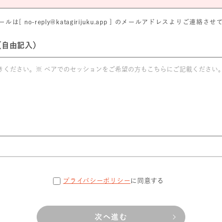
は[ no-reply@katagirijuku.app ] のメールアドレスよりご連絡
（自由記入）
プライバシーポリシー
に同意する
次へ進む