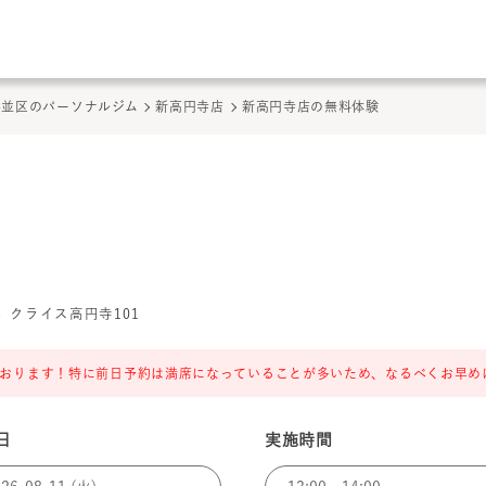
このページの本文へ
ここから本文
杉並区のパーソナルジム
新高円寺店
新高円寺店の無料体験
 クライス高円寺101
おります！特に前日予約は満席になっていることが多いため、なるべくお早め
日
実施時間