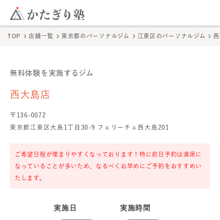
このページの本文へ
ここから本文
TOP
店舗一覧
東京都
のパーソナルジム
江東区
のパーソナルジム
西
無料体験を実施するジム
西大島店
の無料体験
西大島店
〒
136
-
0072
東京都江東区大島1丁目30-9 フェリーチェ西大島201
ご希望日程が埋まりやすくなっております！特に前日予約は満席に
なっていることが多いため、なるべくお早めにご予約をおすすめい
たします。
実施日
実施時間