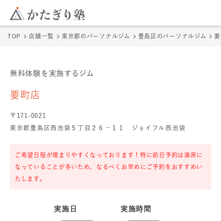
このページの本文へ
ここから本文
TOP
店舗一覧
東京都のパーソナルジム
豊島区のパーソナルジム
要
無料体験を実施するジム
要町店
の無料体験
要町店
〒
171
-
0021
東京都豊島区西池袋５丁目２６−１１ ジョイフル西池袋
ご希望日程が埋まりやすくなっております！特に前日予約は満席に
なっていることが多いため、なるべくお早めにご予約をおすすめい
たします。
実施日
実施時間