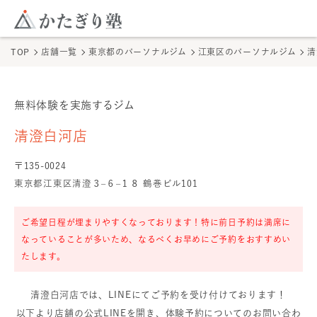
このページの本文へ
ここから本文
TOP
店舗一覧
東京都のパーソナルジム
江東区のパーソナルジム
清
無料体験を実施するジム
清澄白河店
の無料体験
清澄白河店
〒
135
-
0024
東京都江東区清澄３–６–１８ 鶴巻ビル101
ご希望日程が埋まりやすくなっております！特に前日予約は満席に
なっていることが多いため、なるべくお早めにご予約をおすすめい
たします。
清澄白河店
では、LINEにてご予約を受け付けております！
以下より店舗の公式LINEを開き、体験予約についてのお問い合わ