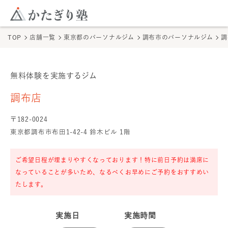
このページの本文へ
ここから本文
TOP
店舗一覧
東京都
のパーソナルジム
調布市
のパーソナルジム
調
無料体験を実施するジム
調布店
の無料体験
調布店
〒
182
-
0024
東京都調布市布田1-42-4 鈴木ビル 1階
ご希望日程が埋まりやすくなっております！特に前日予約は満席に
なっていることが多いため、なるべくお早めにご予約をおすすめい
たします。
実施日
実施時間