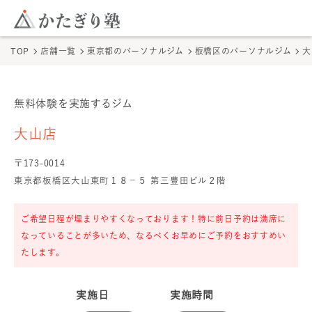
このページの本文へ
ここから本文
TOP
店舗一覧
東京都のパーソナルジム
板橋区のパーソナルジム
大
無料体験を実施するジム
大山店
の無料体験
大山店
〒
173
-
0014
東京都板橋区大山東町１８−５ 第三豊田ビル２階
ご希望日程が埋まりやすくなっております！特に前日予約は満席に
なっていることが多いため、なるべくお早めにご予約をおすすめい
たします。
実施日
実施時間