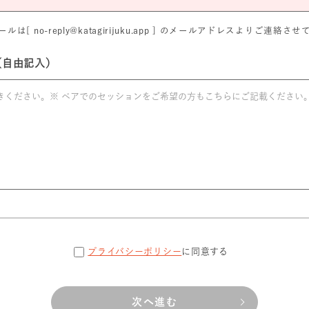
は[ no-reply@katagirijuku.app ] のメールアドレスよりご連絡
（自由記入）
プライバシーポリシー
に同意する
次へ進む