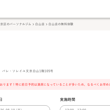
このページの本文へ
ここから本文
文京区のパーソナルジム
白山店
白山店の無料体験
 パレ・ソレイユ文京白山1階105号
おります！特に前日予約は満席になっていることが多いため、なるべくお早め
日
実施時間