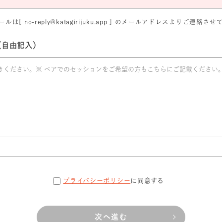
は[ no-reply@katagirijuku.app ] のメールアドレスよりご連絡
（自由記入）
プライバシーポリシー
に同意する
次へ進む