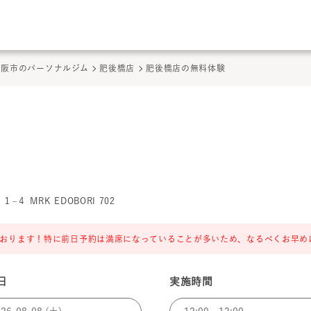
このページの本文へ
ここから本文
大阪市のパーソナルジム
肥後橋店
肥後橋店の無料体験
 MRK EDOBORI 702
おります！特に前日予約は満席になっていることが多いため、なるべくお早め
日
実施時間