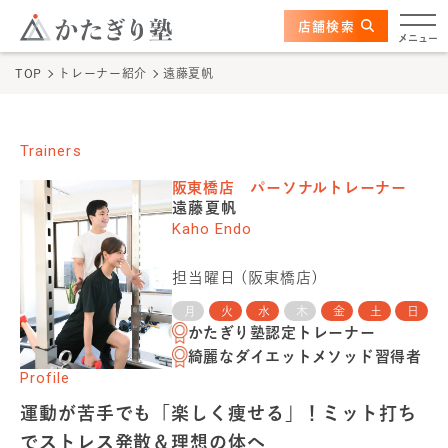
このページの本文へ
ここから本文
店舗検索
かたぎり塾について
メニュー
TOP
トレーナー紹介
遠藤夏帆
特長
選ばれる理由
Trainers
阪東橋店
パーソナルトレーナー
ビフォーアフター
遠藤夏帆
Kaho Endo
お客さまの声
担当曜日 (
阪東橋店
)
料金
月
火
水
木
金
土
日
かたぎり塾認定トレーナー
綺麗なダイエットメソッド習得者
プログラム
Profile
運動が苦手でも「楽しく痩せる」！ミット打ち
よくあるご質問
でストレス発散＆理想の体へ