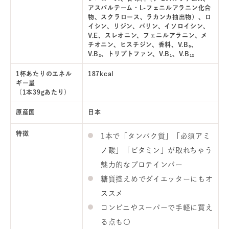
アスパルテーム・L-フェニルアラニン化合
物、スクラロース、ラカンカ抽出物）、ロ
イシン、リジン、バリン、イソロイシン、
V.E、スレオニン、フェニルアラニン、メ
チオニン、ヒスチジン、香料、V.B₆、
V.B₂、トリプトファン、V.B₁、V.B₁₂
1杯あたりのエネル
187kcal
ギー量
（1本39gあたり）
原産国
日本
特徴
1本で「タンパク質」「必須アミ
ノ酸」「ビタミン」が取れちゃう
魅力的なプロテインバー
糖質控えめでダイエッターにもオ
ススメ
コンビニやスーパーで手軽に買え
る点も〇