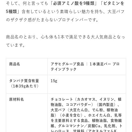
そして、何と言っても
「必須アミノ酸を9種類」「ビタミンを
5種類」
含有しているという素晴らしい魅力を持ち、大豆パフ
のザクザク感がたまらないプロテインバーです。
商品名のとおり、心も体も1本で満足できる大人気商品となっ
ています。
商品名
アサヒグループ食品 ｜１本満足バー プロ
テインブラック
タンパク質含有量
15g
（1本39gあたり）
原材料名
チョコレート（カカオマス、イヌリン、植
物油脂、ココアパウダー）（国内製造）、
大豆パフ（大豆たん白、でん粉、植物油
脂）（小麦を含む）、ホエイたん白、乳等
を主要原料とする食品、植物油脂、食物繊
維、グルコマンナン／炭酸Ca、乳化剤、ト
レハロース、甘味料（アセスルファムK、