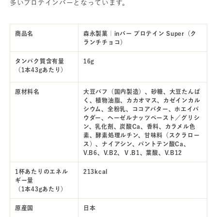
多いプロテインバーとなっています。
商品名
森永製菓｜inバー プロテイン Super（ク
ランチチョコ）
タンパク質含有量
16g
（1本43gあたり）
原材料名
大豆パフ（国内製造）、砂糖、大豆たんぱ
く、植物油脂、カカオマス、カゼインカル
シウム、全粉乳、ココアバター、ホエイパ
ウダー、ヘーゼルナッツペースト／グリシ
ン、乳化剤、炭酸Ca、香料、カラメル色
素、酵素処理ルチン、甘味料（スクラロー
ス）、ナイアシン、パントテン酸Ca、
V.B6、V.B2、Ｖ.B1、葉酸、V.B12
1杯あたりのエネル
213kcal
ギー量
（1本43gあたり）
原産国
日本