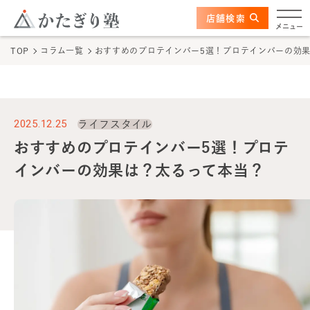
このページの本文へ
ここから本文
店舗検索
かたぎり塾について
メニュー
TOP
コラム一覧
おすすめのプロテインバー5選！プロテインバーの効
特長
選ばれる理由
2025.12.25
ライフスタイル
ビフォーアフター
おすすめのプロテインバー5選！プロテ
インバーの効果は？太るって本当？
お客さまの声
料金
プログラム
よくあるご質問