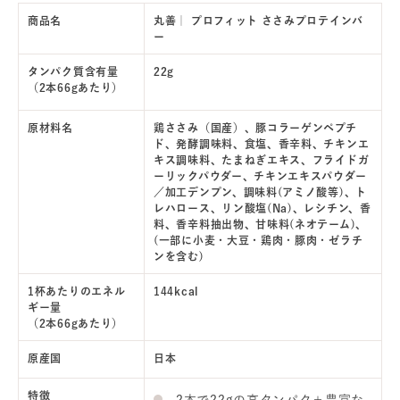
商品名
丸善｜ プロフィット ささみプロテインバ
ー
タンパク質含有量
22g
（2本66gあたり）
原材料名
鶏ささみ（国産）、豚コラーゲンペプチ
ド、発酵調味料、食塩、香辛料、チキンエ
キス調味料、たまねぎエキス、フライドガ
ーリックパウダー、チキンエキスパウダー
／加工デンプン、調味料(アミノ酸等)、ト
レハロース、リン酸塩(Na)、レシチン、香
料、香辛料抽出物、甘味料(ネオテーム)、
(一部に小麦・大豆・鶏肉・豚肉・ゼラチ
ンを含む)
1杯あたりのエネル
144kcal
ギー量
（2本66gあたり）
原産国
日本
特徴