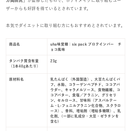
カ岡田氏」
が監修したもので、ボディメイクに取り組むユー
ザーからも好評を得ているとされています。
本気でダイエットに取り組む方にもおすすめとされています。
商品名
uha味覚糖｜six pack プロテインバー チ
ョコ風味
タンパク質含有量
23g
（1本40gあたり）
原材料名
乳たんぱく（外国製造）、大豆たんぱくパ
フ、水飴、コラーゲンペプチド、ココアパ
ウダー、キャラメルソース、食物繊維、コ
コアバター、食塩／アラニン、グリセリ
ン、セルロース、甘味料（アスパルテー
ム・L-フェニルアラニン化合物、スクラロ
ース）、香料、増粘剤（増粘多糖類）、乳
化剤、(一部に乳成分・大豆・ゼラチンを
含む)