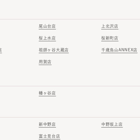
尾山台店
上北沢店
桜上水店
桜新町店
店
祖師ヶ谷大蔵店
千歳烏山ANNEX店
用賀店
幡ヶ谷店
新中野店
中野坂上店
富士見台店