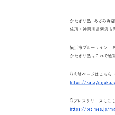
かたぎり塾 あざみ野
住所：神奈川県横浜市青葉
横浜市ブルーライン 
かたぎり塾はこれで通
👇店舗ページはこちら
https://katagirijuku
👇プレスリリースはこち
https://prtimes.jp/m