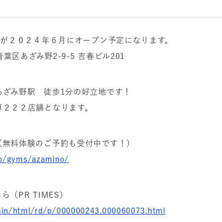
店が２０２４年６月にオープン予定になります。
区あざみ野2-9-5 吉春ビル201
あざみ野駅 徒歩1分の好立地です！
算２２２店舗となります。
（無料体験のご予約も受付中です！）
.jp/gyms/azamino/
ら（PR TIMES）
ain/html/rd/p/000000243.000060073.html