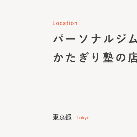
Location
パーソナルジ
かたぎり塾の
東京都
Tokyo