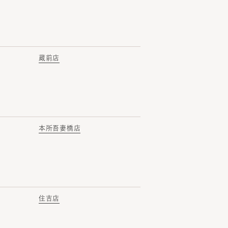
蔵前店
本所吾妻橋店
住吉店