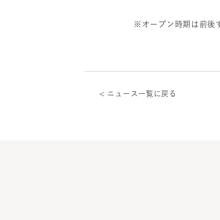
※オープン時期は前後
< ニュース一覧に戻る