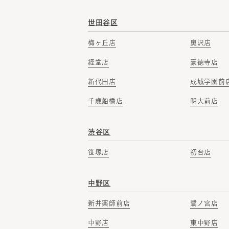
世田谷区
梅ヶ丘店
奥沢店
経堂店
豪徳寺店
新代田店
成城学園前
千歳船橋店
明大前店
渋谷区
笹塚店
初台店
中野区
新井薬師前店
鷺ノ宮店
中野店
東中野店