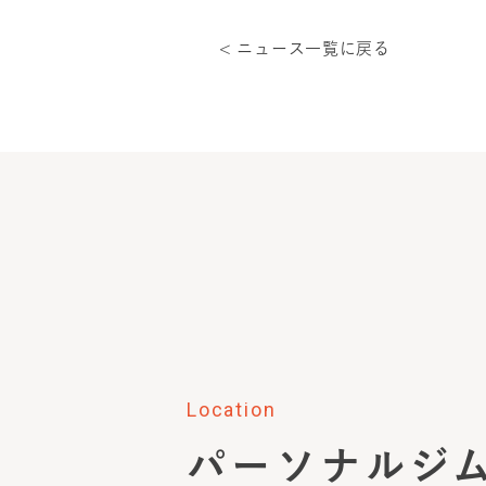
< ニュース一覧に戻る
Location
パーソナルジ