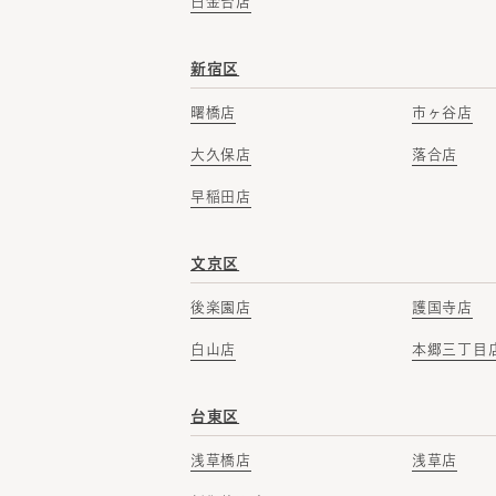
白金台店
新宿区
曙橋店
市ヶ谷店
大久保店
落合店
早稲田店
文京区
後楽園店
護国寺店
白山店
本郷三丁目
台東区
浅草橋店
浅草店