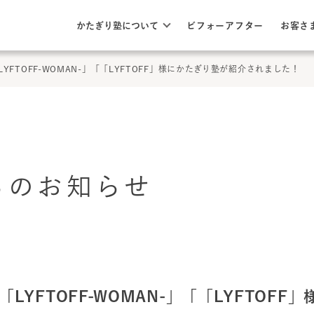
このページの本文へ
ここから本文
かたぎり塾について
ビフォーアフター
お客さ
YFTOFF-WOMAN-」「「LYFTOFF」様にかたぎり塾が紹介されました！
らのお知らせ
LYFTOFF-WOMAN-」「「LYFTOFF