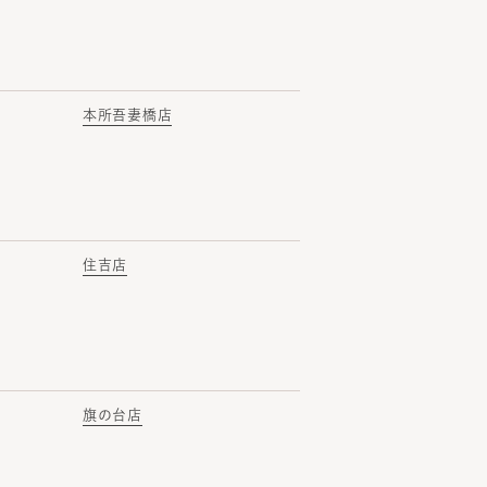
本所吾妻橋店
住吉店
旗の台店