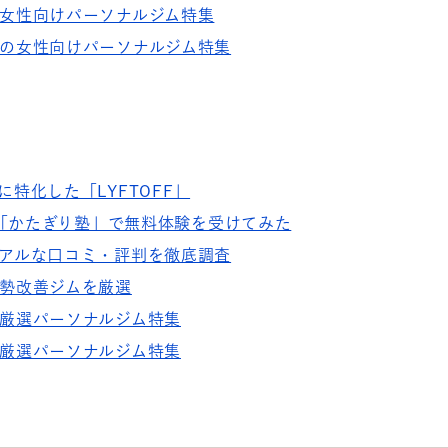
女性向けパーソナルジム特集
の女性向けパーソナルジム特集
特化した「LYFTOFF」
部が「かたぎり塾」で無料体験を受けてみた
アルな口コミ・評判を徹底調査
勢改善ジムを厳選
厳選パーソナルジム特集
厳選パーソナルジム特集