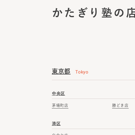
かたぎり塾の
東京都
Tokyo
中央区
茅場町店
勝どき店
港区