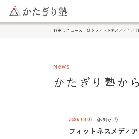
TOP
ニュース一覧
フィットネスメディア「L
News
かたぎり塾か
2026.08.07
お知らせ
フィットネスメディア「