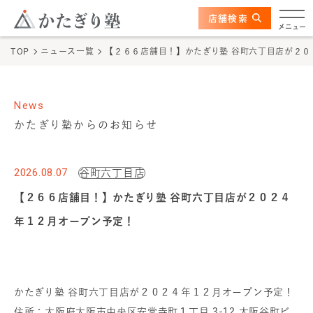
このページの本文へ
ここから本文
店舗検索
かたぎり塾について
メニュー
TOP
ニュース一覧
【２６６店舗目！】かたぎり塾 谷町六丁目店が２
特長
選ばれる理由
News
かたぎり塾からのお知らせ
ビフォーアフター
2026.08.07
谷町六丁目店
お客さまの声
【２６６店舗目！】かたぎり塾 谷町六丁目店が２０２４
料金
年１２月オープン予定！
プログラム
かたぎり塾 谷町六丁目店が２０２４年１２月オープン予定！
よくあるご質問
住所：大阪府大阪市中央区安堂寺町１丁目 3-12 大阪谷町ビ