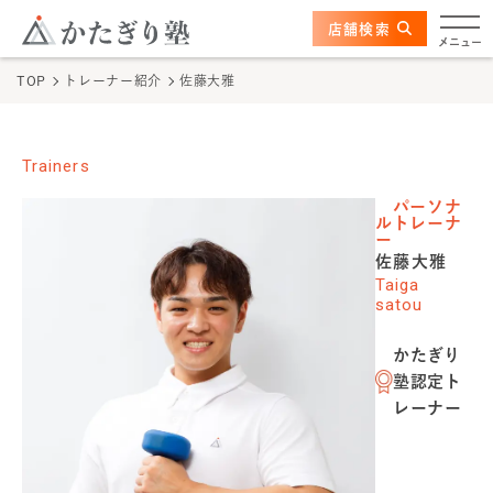
このページの本文へ
ここから本文
店舗検索
かたぎり塾について
メニュー
TOP
トレーナー紹介
佐藤大雅
特長
選ばれる理由
Trainers
パーソナ
ビフォーアフター
ルトレーナ
ー
佐藤大雅
お客さまの声
Taiga
satou
料金
かたぎり
塾認定ト
プログラム
レーナー
よくあるご質問