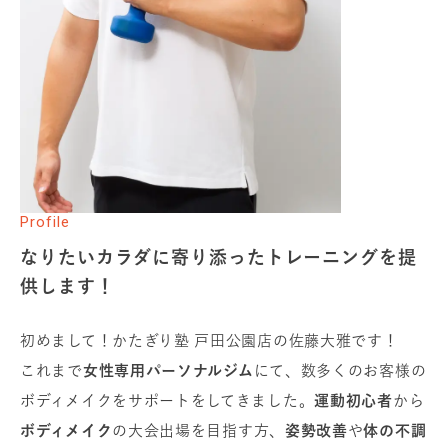
Profile
なりたいカラダに寄り添ったトレーニングを提
供します！
初めまして！かたぎり塾 戸田公園店の佐藤大雅です！
これまで
女性専用パーソナルジム
にて、数多くのお客様の
ボディメイクをサポートをしてきました。
運動初心者
から
ボディメイク
の大会出場を目指す方、
姿勢改善
や
体の不調