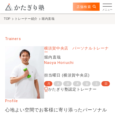
このページの本文へ
ここから本文
店舗検索
かたぎり塾について
メニュー
TOP
トレーナー紹介
堀内直哉
特長
選ばれる理由
Trainers
横須賀中央店
パーソナルトレーナ
ビフォーアフター
ー
堀内直哉
Naoya Horiuchi
お客さまの声
担当曜日 (
横須賀中央店
)
料金
月
火
水
木
金
土
日
かたぎり塾認定トレーナー
プログラム
Profile
よくあるご質問
心地よい空間でお客様に寄り添ったパーソナル