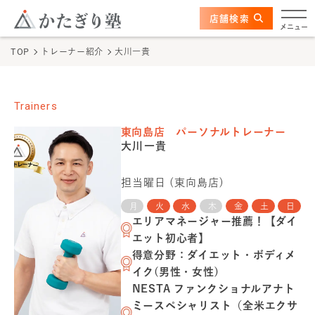
このページの本文へ
ここから本文
店舗検索
かたぎり塾について
メニュー
TOP
トレーナー紹介
大川一貴
特長
選ばれる理由
Trainers
東向島店
パーソナルトレーナー
ビフォーアフター
大川一貴
お客さまの声
担当曜日 (
東向島店
)
月
火
水
木
金
土
日
料金
エリアマネージャー推薦！【ダイ
エット初心者】
得意分野：ダイエット・ボディメ
プログラム
イク(男性・女性)
NESTA ファンクショナルアナト
よくあるご質問
ミースペシャリスト（全米エクサ