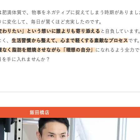
は肥満体質で、物事をネガティブに捉えてしまう時期がありまし
きに変化して、毎日が驚くほど充実したのです。
変わりたい」という想いに誰よりも寄り添える
と自負しています
なく、
生活習慣から整えて、心まで軽くする素敵なプロセス
です
理なく脂肪を燃焼させながら「理想の自分」
になれるよう全力で
日を手に入れませんか？
飯田橋店