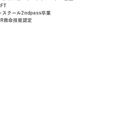
PFT
スクール2ndpass卒業
PR救命技能認定