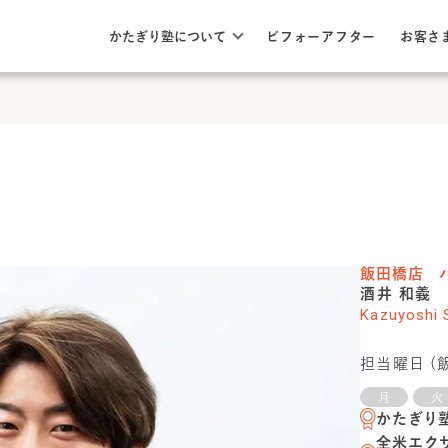
このページの本文へ
ここから本文
かたぎり塾について
ビフォーアフター
お客さ
飯田橋店
パ
酒井 和義
Kazuyoshi 
担当曜日 (
月
火
かたぎり
全米エク