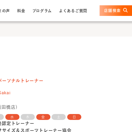
店舗検索
まの声
料金
プログラム
よくあるご質問
ーソナルトレーナー
Sakai
飯田橋店
)
水
木
金
土
日
塾認定トレーナー
ササイズ＆スポーツトレーナー協会