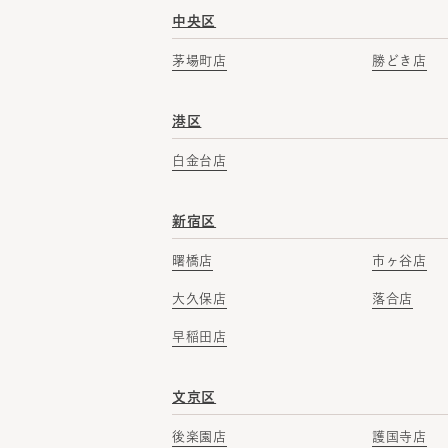
中央区
茅場町店
勝どき店
港区
白金台店
新宿区
曙橋店
市ヶ谷店
大久保店
落合店
早稲田店
文京区
後楽園店
護国寺店