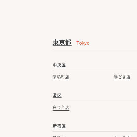
東京都
Tokyo
中央区
茅場町店
勝どき店
港区
白金台店
新宿区