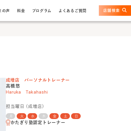
店舗検索
まの声
料金
プログラム
よくあるご質問
成増店
パーソナルトレーナー
高橋悠
Haruka Takahashi
担当曜日 (
成増店
)
月
火
水
木
金
土
日
かたぎり塾認定トレーナー