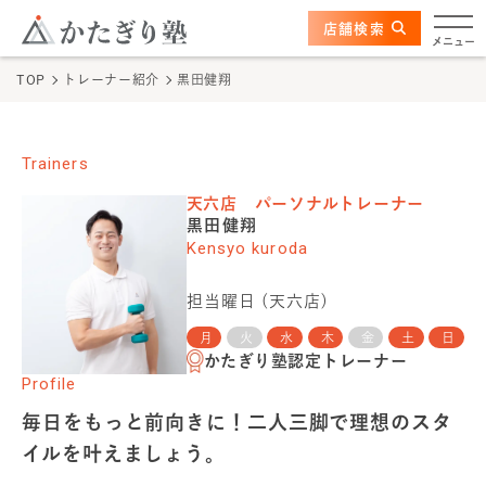
このページの本文へ
ここから本文
店舗検索
かたぎり塾について
メニュー
TOP
トレーナー紹介
黒田健翔
特長
選ばれる理由
Trainers
天六店
パーソナルトレーナー
ビフォーアフター
黒田健翔
Kensyo kuroda
お客さまの声
担当曜日 (
天六店
)
料金
月
火
水
木
金
土
日
かたぎり塾認定トレーナー
Profile
プログラム
毎日をもっと前向きに！二人三脚で理想のスタ
イルを叶えましょう。
よくあるご質問