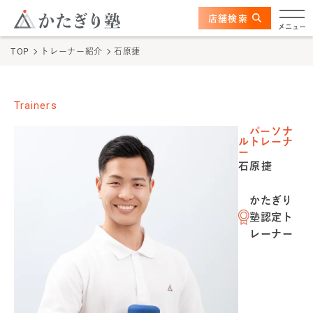
このページの本文へ
ここから本文
店舗検索
かたぎり塾について
メニュー
TOP
トレーナー紹介
石原捷
特長
選ばれる理由
Trainers
パーソナ
ビフォーアフター
ルトレーナ
ー
石原捷
お客さまの声
かたぎり
料金
塾認定ト
レーナー
プログラム
よくあるご質問