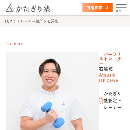
このページの本文へ
ここから本文
店舗検索
かたぎり塾について
メニュー
TOP
トレーナー紹介
石澤篤
特長
選ばれる理由
Trainers
パーソナ
ビフォーアフター
ルトレーナ
ー
石澤篤
お客さまの声
Atsushi
Ishizawa
料金
かたぎり
塾認定ト
プログラム
レーナー
よくあるご質問