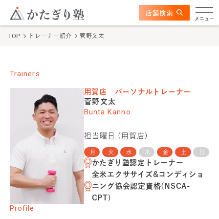
このページの本文へ
ここから本文
店舗検索
かたぎり塾について
メニュー
TOP
トレーナー紹介
菅野文太
特長
選ばれる理由
Trainers
用賀店
パーソナルトレーナー
ビフォーアフター
菅野文太
Bunta Kanno
お客さまの声
担当曜日 (
用賀店
)
料金
月
火
水
木
金
土
日
かたぎり塾認定トレーナー
全米エクササイズ&コンディショ
プログラム
ニング協会認定資格(NSCA-
CPT)
よくあるご質問
Profile