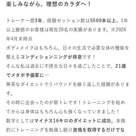
楽しみながら、理想のカラダへ！
トレーナー歴
3年
、経験セッション数は
5500本以上
。1年
以上継続のお客様は現在20名の実績があります。※2026
年4月末時点
ボディメイクはもちろん、日々の生活で必要な体の機能を
整える
コンディションニングが得意
です！
そんな私は過去に不摂生な日々を過ごしたことで、
21歳
でメタボ予備軍に…
無茶なダイエットでリバウンドを繰り返した経験がありま
す。
その時に出会ったのが筋トレです！トレーニングを始め
てからは身体はもちろん心も強くなっていきました！
数字としては
マイナス16キロのダイエットに成功。
本格
的にトレーニングを勉強し続け
資格を取得するだけでな