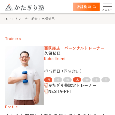
このページの本文へ
ここから本文
店舗検索
かたぎり塾について
メニュー
TOP
トレーナー紹介
久保郁巳
特長
選ばれる理由
Trainers
西荻窪店
パーソナルトレーナー
ビフォーアフター
久保郁巳
Kubo Ikumi
お客さまの声
担当曜日 (
西荻窪店
)
料金
月
火
水
木
金
土
日
かたぎり塾認定トレーナー
NESTA-PFT
プログラム
Profile
よくあるご質問