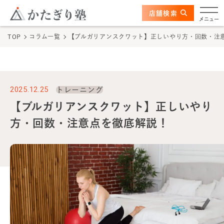
このページの本文へ
ここから本文
店舗検索
かたぎり塾について
メニュー
TOP
コラム一覧
【ブルガリアンスクワット】正しいやり方・回数・注
特長
選ばれる理由
2025.12.25
トレーニング
ビフォーアフター
【ブルガリアンスクワット】正しいやり
方・回数・注意点を徹底解説！
お客さまの声
料金
プログラム
よくあるご質問