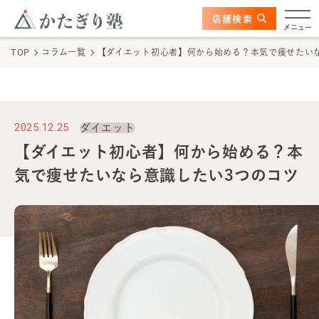
このページの本文へ
ここから本文
店舗検索
かたぎり塾について
メニュー
TOP
コラム一覧
【ダイエット初心者】何から始める？本気で痩せたい
特長
選ばれる理由
2025.12.25
ダイエット
ビフォーアフター
【ダイエット初心者】何から始める？本
気で痩せたいなら意識したい3つのコツ
お客さまの声
料金
プログラム
よくあるご質問