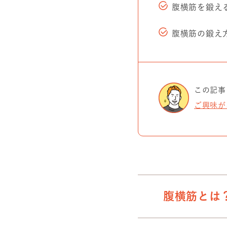
腹横筋を鍛え
腹横筋の鍛え
この記事
ご興味が
腹横筋とは