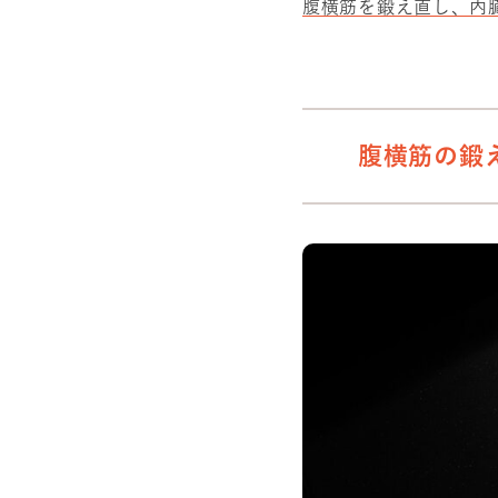
腹横筋を鍛え直し、内
腹横筋の鍛