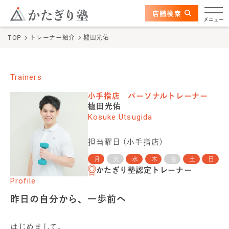
このページの本文へ
ここから本文
店舗検索
かたぎり塾について
メニュー
TOP
トレーナー紹介
櫨田光佑
特長
選ばれる理由
Trainers
小手指店
パーソナルトレーナー
ビフォーアフター
櫨田光佑
Kosuke Utsugida
お客さまの声
担当曜日 (
小手指店
)
料金
月
火
水
木
金
土
日
かたぎり塾認定トレーナー
Profile
プログラム
昨日の自分から、一歩前へ
よくあるご質問
はじめまして。