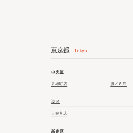
東京都
Tokyo
中央区
茅場町店
勝どき店
港区
白金台店
新宿区