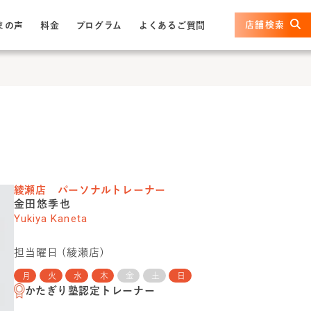
店舗検索
まの声
料金
プログラム
よくあるご質問
綾瀬店
パーソナルトレーナー
金田悠季也
Yukiya Kaneta
担当曜日 (
綾瀬店
)
月
火
水
木
金
土
日
かたぎり塾認定トレーナー